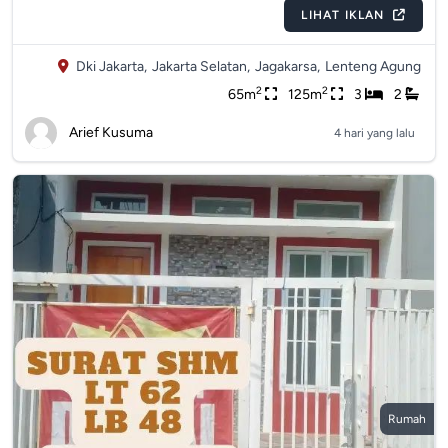
LIHAT IKLAN
Dki Jakarta,
Jakarta Selatan,
Jagakarsa,
Lenteng Agung
2
2
65m
125m
3
2
Arief Kusuma
4 hari yang lalu
Rumah