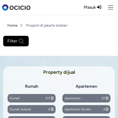
Masuk
Ope
Home
Properti di jakarta selatan
Filter
Property dijual
Rumah
Apartemen
Rumah
917
Apartemen
97
Rumah Subsidi
6
Apartemen Studio
4