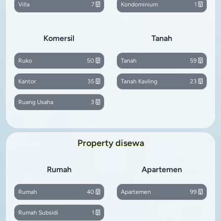
Villa
7
Kondominium
1
Komersil
Tanah
Ruko
50
Tanah
59
Kantor
35
Tanah Kavling
23
Ruang Usaha
3
Property disewa
Rumah
Apartemen
Rumah
40
Apartemen
99
Rumah Subsidi
1