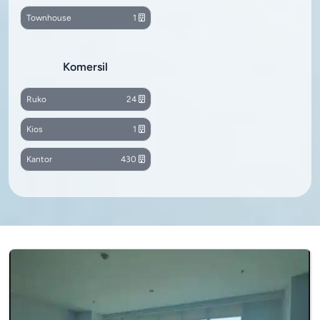
Townhouse
1
Komersil
Ruko
24
Kios
1
Kantor
430