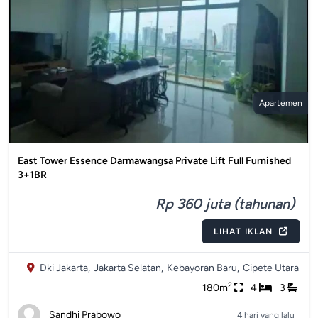
Apartemen
East Tower Essence Darmawangsa Private Lift Full Furnished
3+1BR
Rp 360 juta (tahunan)
LIHAT IKLAN
Dki Jakarta,
Jakarta Selatan,
Kebayoran Baru,
Cipete Utara
2
180m
4
3
Sandhi Prabowo
4 hari yang lalu