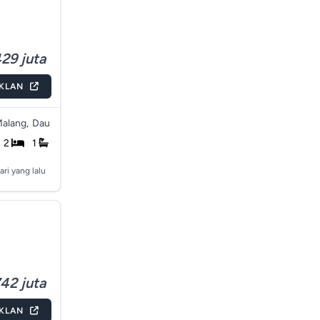
29 juta
IKLAN
alang,
Dau
2
1
ari yang lalu
42 juta
IKLAN