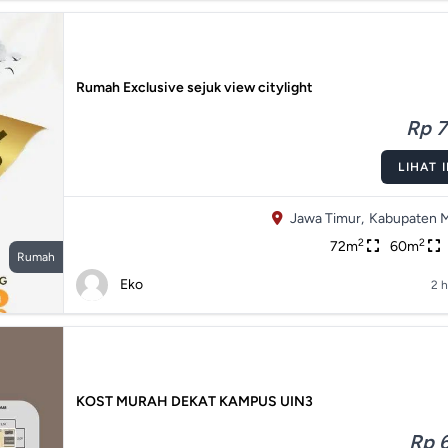
Rumah Exclusive sejuk view citylight
Rp 7
LIHAT 
Jawa Timur,
Kabupaten M
2
2
72m
60m
Rumah
Eko
2 h
KOST MURAH DEKAT KAMPUS UIN3
Rp 6