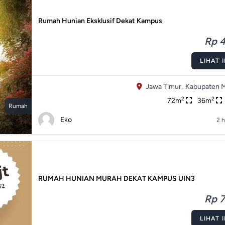
Rumah Hunian Eksklusif Dekat Kampus
Rp 4
LIHAT 
Jawa Timur,
Kabupaten M
2
2
72m
36m
Rumah
Eko
2 h
RUMAH HUNIAN MURAH DEKAT KAMPUS UIN3
Rp 7
LIHAT 