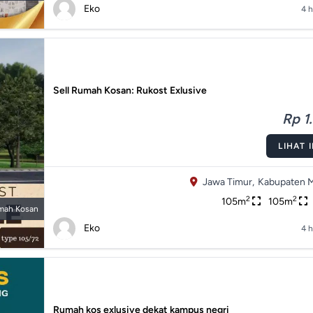
Eko
4 h
Sell Rumah Kosan: Rukost Exlusive
Rp 1.
LIHAT 
Jawa Timur,
Kabupaten M
2
2
105m
105m
mah Kosan
Eko
4 h
Rumah kos exlusive dekat kampus negri