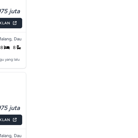
75 juta
IKLAN
alang,
Dau
8
8
gu yang lalu
75 juta
IKLAN
alang,
Dau