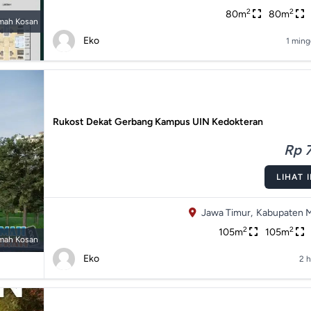
2
2
80m
80m
mah Kosan
Eko
1 ming
Rukost Dekat Gerbang Kampus UIN Kedokteran
Rp 7
LIHAT 
Jawa Timur,
Kabupaten M
2
2
105m
105m
mah Kosan
Eko
2 h