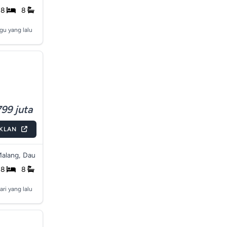
8
8
gu yang lalu
99 juta
IKLAN
alang,
Dau
8
8
ari yang lalu