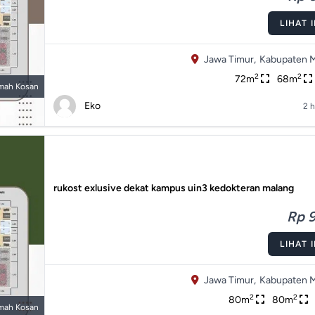
LIHAT 
Jawa Timur,
Kabupaten M
2
2
72m
68m
mah Kosan
Eko
2 h
rukost exlusive dekat kampus uin3 kedokteran malang
Rp 9
LIHAT 
Jawa Timur,
Kabupaten M
2
2
80m
80m
mah Kosan