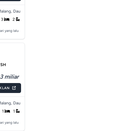
alang,
Dau
3
2
ari yang lalu
ISH
3 miliar
IKLAN
alang,
Dau
1
1
ari yang lalu