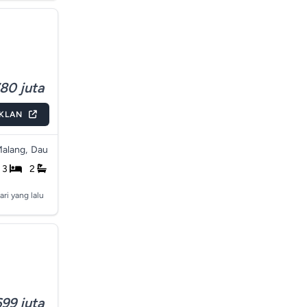
80 juta
IKLAN
alang,
Dau
3
2
ari yang lalu
99 juta