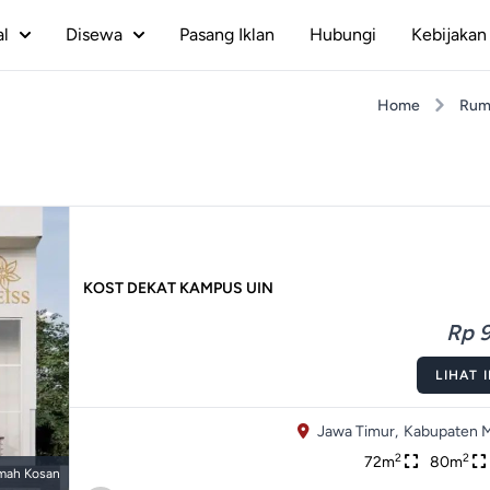
al
Disewa
Pasang Iklan
Hubungi
Kebijakan 
Home
Rum
KOST DEKAT KAMPUS UIN
Rp 9
LIHAT 
Jawa Timur,
Kabupaten M
2
2
72m
80m
mah Kosan