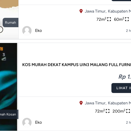
Jawa Timur,
Kabupaten M
2
2
72m
60m
Rumah
Eko
2 h
KOS MURAH DEKAT KAMPUS UIN3 MALANG FULL FURN
Rp 1.
LIHAT 
Jawa Timur,
Kabupaten M
2
2
72m
200m
mah Kosan
Eko
2 h