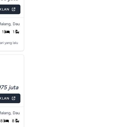
IKLAN
alang,
Dau
1
1
ari yang lalu
75 juta
IKLAN
alang,
Dau
8
8