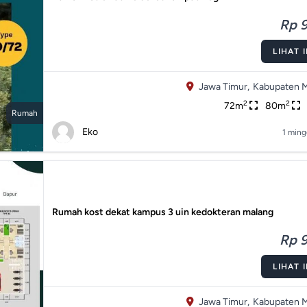
Rp 9
LIHAT 
Jawa Timur,
Kabupaten M
2
2
72m
80m
Rumah
Eko
1 ming
Rumah kost dekat kampus 3 uin kedokteran malang
Rp 9
LIHAT 
Jawa Timur,
Kabupaten M