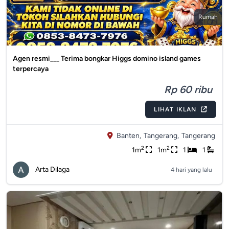
Rumah
Agen resmi___ Terima bongkar Higgs domino island games
terpercaya
Rp 60 ribu
LIHAT IKLAN
Banten,
Tangerang,
Tangerang
2
2
1m
1m
1
1
Arta Dilaga
4 hari yang lalu