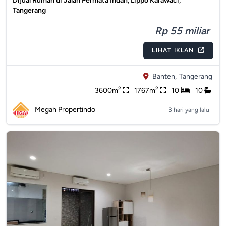
Dijual Rumah di Jalan Permata Indah, Lippo Karawaci,
Tangerang
Rp 55 miliar
LIHAT IKLAN
Banten,
Tangerang
2
2
3600m
1767m
10
10
Megah Propertindo
3 hari yang lalu