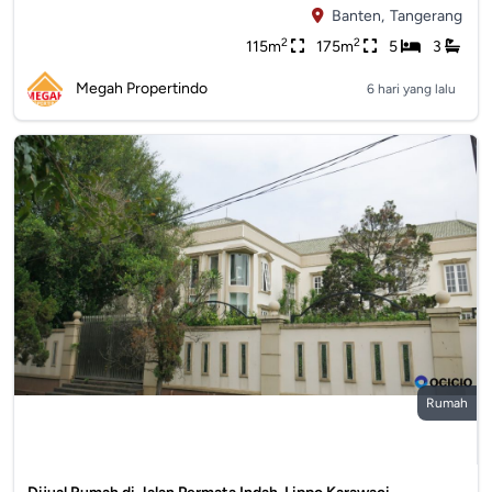
Banten,
Tangerang
2
2
115m
175m
5
3
Megah Propertindo
6 hari yang lalu
Rumah