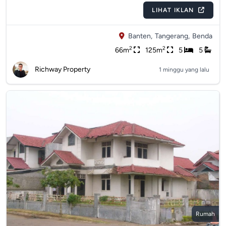
LIHAT IKLAN
Banten,
Tangerang,
Benda
2
2
66m
125m
5
5
Richway Property
1 minggu yang lalu
Rumah