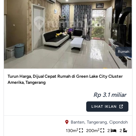
Rumah
Turun Harga, Dijual Cepat Rumah di Green Lake City Cluster
Amerika, Tangerang
Rp 3.1 miliar
LIHAT IKLAN
Banten,
Tangerang,
Cipondoh
2
2
130m
200m
2
2