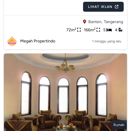
LIHAT IKLAN
Banten,
Tangerang
2
2
72m
166m
5
4
Megah Propertindo
1 minggu yang lalu
Rumah