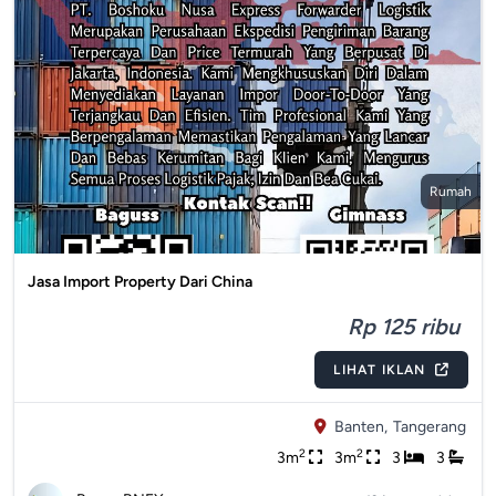
Rumah
Jasa Import Property Dari China
Rp 125 ribu
LIHAT IKLAN
Banten,
Tangerang
2
2
3m
3m
3
3