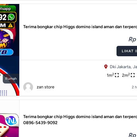
Terima bongkar chip Higgs domino island aman dan terper
Rp 
LIHAT 
Dki Jakarta,
Ja
2
2
1m
2m
Rumah
zan store
2 h
Terima bongkar chip Higgs domino island aman dan terper
0896-5439-9092
Rp 