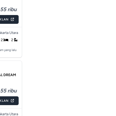
55 ribu
IKLAN
akarta Utara
2
2
am yang lalu
AL DREAM
55 ribu
IKLAN
akarta Utara