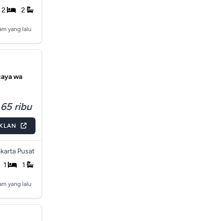
2
2
am yang lalu
caya wa
65 ribu
IKLAN
karta Pusat
1
1
am yang lalu