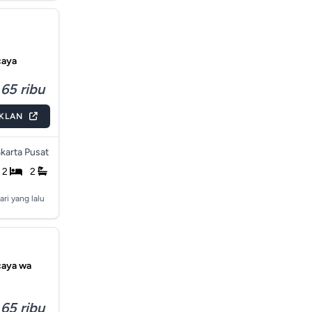
caya
65 ribu
IKLAN
karta Pusat
2
2
ari yang lalu
caya wa
65 ribu