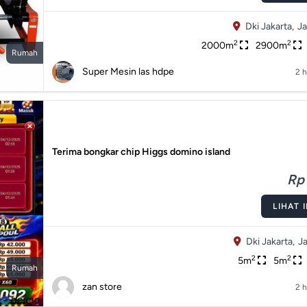
Dki Jakarta,
Ja
2
2
2000m
2900m
Rumah
Super Mesin las hdpe
2 h
Terima bongkar chip Higgs domino island
Rp 
LIHAT 
Dki Jakarta,
Ja
2
2
5m
5m
Rumah
zan store
2 h