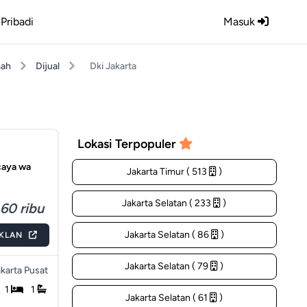
Pribadi
Masuk
ah
Dijual
Dki Jakarta
Lokasi Terpopuler
caya wa
Jakarta Timur ( 513
)
Jakarta Selatan ( 233
)
60 ribu
Jakarta Selatan ( 86
)
IKLAN
Jakarta Selatan ( 79
)
karta Pusat
1
1
Jakarta Selatan ( 61
)