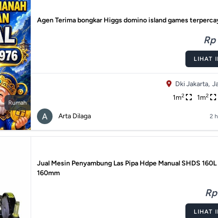
Agen Terima bongkar Higgs domino island games terperca
Rp 
LIHAT 
Dki Jakarta,
J
2
2
1m
1m
Rumah
Arta Dilaga
2 h
Jual Mesin Penyambung Las Pipa Hdpe Manual SHDS 160L
160mm
Rp
LIHAT 