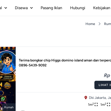
al
Disewa
Pasang Iklan
Hubungi
Kebijakan 
Home
Rum
Terima bongkar chip Higgs domino island aman dan terper
0896-5439-9092
Rp 
LIHAT 
Dki Jakarta,
Ja
2
2
1m
1m
Rumah