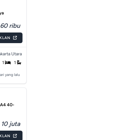
ya
60 ribu
IKLAN
akarta Utara
1
1
ari yang lalu
 A4 40-
 10 juta
IKLAN