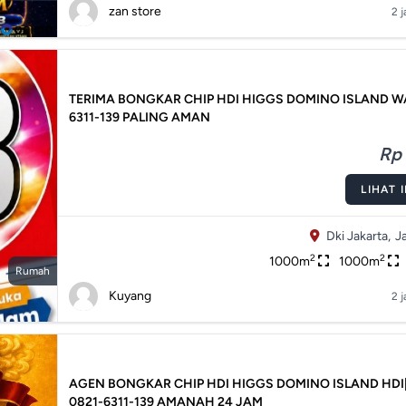
zan store
2 j
TERIMA BONGKAR CHIP HDI HIGGS DOMINO ISLAND WA
6311-139 PALING AMAN
Rp 
LIHAT 
Dki Jakarta,
J
2
2
1000m
1000m
Rumah
Kuyang
2 j
AGEN BONGKAR CHIP HDI HIGGS DOMINO ISLAND HDI
0821-6311-139 AMANAH 24 JAM