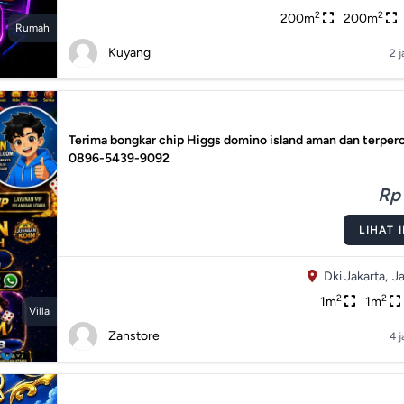
2
2
200m
200m
Rumah
Kuyang
2 j
Terima bongkar chip Higgs domino island aman dan terper
0896-5439-9092
Rp 
LIHAT 
Dki Jakarta,
Ja
2
2
1m
1m
Villa
Zanstore
4 j