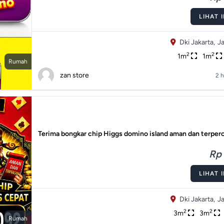
LIHAT 
Dki Jakarta,
Ja
2
2
1m
1m
Rumah
zan store
2 h
Terima bongkar chip Higgs domino island aman dan terper
Rp 
LIHAT 
Dki Jakarta,
Ja
2
2
3m
3m
Rumah