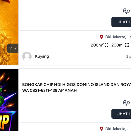
Rp 
LIHAT 
Dki Jakarta,
J
2
2
200m
200m
Villa
Kuyang
2 j
BONGKAR CHIP HDI HIGGS DOMINO ISLAND DAN ROY
WA 0821-6311-139 AMANAH
Rp 
LIHAT 
Dki Jakarta,
J