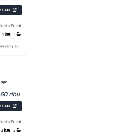
IKLAN
karta Pusat
1
1
ari yang lalu
caya
60 ribu
IKLAN
karta Pusat
3
3