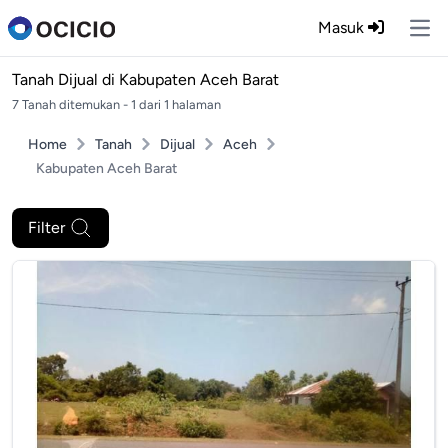
Masuk
Ope
Tanah Dijual di
Kabupaten Aceh Barat
7 Tanah ditemukan - 1 dari 1 halaman
Home
Tanah
Dijual
Aceh
Kabupaten Aceh Barat
Filter