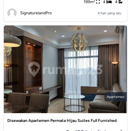
2
199m
4
4
SignaturelandPro
4 hari yang lalu
Apartemen
Disewakan Apartemen Permata Hijau Suites Full Furnished