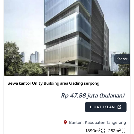
Kantor
Sewa kantor Unity Building area Gading serpong
Rp 47.88 juta (bulanan)
LIHAT IKLAN
Banten,
Kabupaten Tangerang
2
2
1890m
252m