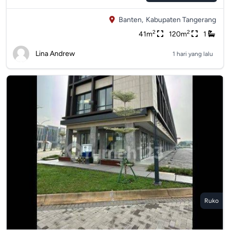
Banten,
Kabupaten Tangerang
2
2
41m
120m
1
Lina Andrew
1 hari yang lalu
Ruko