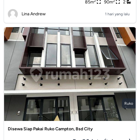
2
2
85m
90m
2
Lina Andrew
1 hari yang lalu
Ruko
Disewa Siap Pakai Ruko Campton, Bsd City