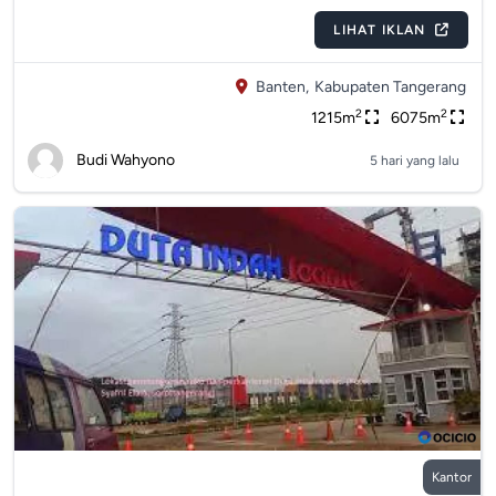
LIHAT IKLAN
Banten,
Kabupaten Tangerang
2
2
1215m
6075m
Budi Wahyono
5 hari yang lalu
Kantor