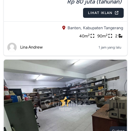
Rp 80 juta (tahunan)
LIHAT IKLAN
Banten,
Kabupaten Tangerang
2
2
40m
90m
2
Lina Andrew
1 jam yang lalu