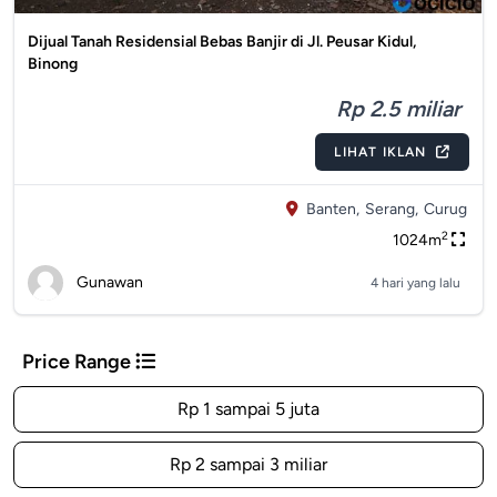
Dijual Tanah Residensial Bebas Banjir di Jl. Peusar Kidul,
Binong
Rp 2.5 miliar
LIHAT IKLAN
Banten,
Serang,
Curug
2
1024m
Gunawan
4 hari yang lalu
Price Range
Rp 1 sampai 5 juta
Rp 2 sampai 3 miliar