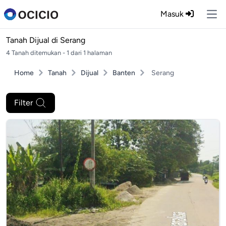
Masuk
Ope
Tanah Dijual di
Serang
4 Tanah ditemukan - 1 dari 1 halaman
Home
Tanah
Dijual
Banten
Serang
Filter