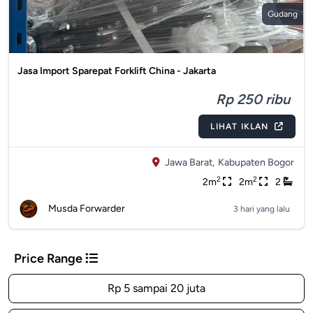
Gudang
Jasa Import Sparepat Forklift China - Jakarta
Rp 250 ribu
LIHAT IKLAN
Jawa Barat,
Kabupaten Bogor
2
2
2m
2m
2
Musda Forwarder
3 hari yang lalu
Price Range
Rp 5 sampai 20 juta