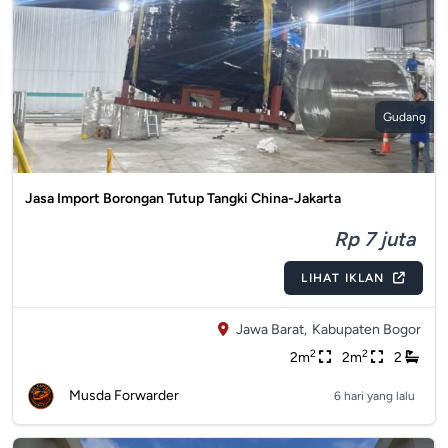
Gudang
Jasa Import Borongan Tutup Tangki China-Jakarta
Rp 7 juta
LIHAT IKLAN
Jawa Barat,
Kabupaten Bogor
2
2
2m
2m
2
Musda Forwarder
6 hari yang lalu