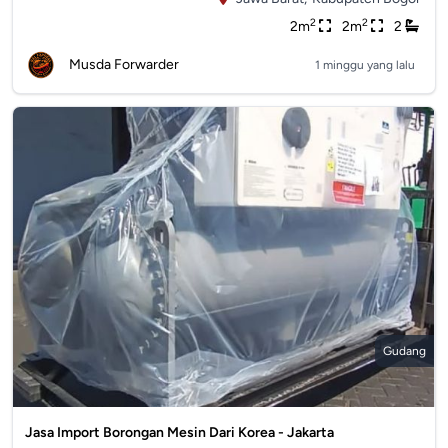
2
2
2m
2m
2
Musda Forwarder
1 minggu yang lalu
Gudang
Jasa Import Borongan Mesin Dari Korea - Jakarta