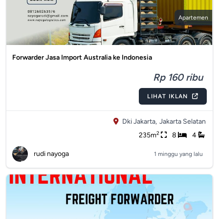
Apartemen
Forwarder Jasa Import Australia ke Indonesia
Rp 160 ribu
LIHAT IKLAN
Dki Jakarta,
Jakarta Selatan
2
235m
8
4
rudi nayoga
1 minggu yang lalu