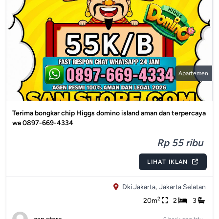
Apartemen
Terima bongkar chip Higgs domino island aman dan terpercaya
wa 0897-669-4334
Rp 55 ribu
LIHAT IKLAN
Dki Jakarta,
Jakarta Selatan
2
20m
2
3