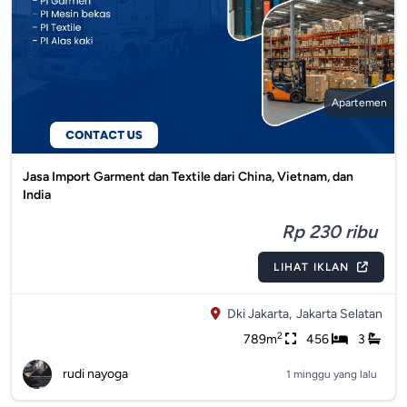
Apartemen
Jasa Import Garment dan Textile dari China, Vietnam, dan
India
Rp 230 ribu
LIHAT IKLAN
Dki Jakarta,
Jakarta Selatan
2
789m
456
3
rudi nayoga
1 minggu yang lalu