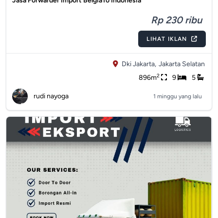
Jasa Forwarder Import BelgiaTo Indonesia
Rp 230 ribu
LIHAT IKLAN
Dki Jakarta,
Jakarta Selatan
2
896m
9
5
rudi nayoga
1 minggu yang lalu