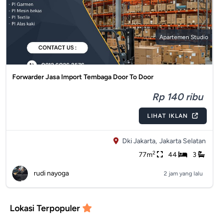
Apartemen Studio
Forwarder Jasa Import Tembaga Door To Door
Rp 140 ribu
LIHAT IKLAN
Dki Jakarta,
Jakarta Selatan
2
77m
44
3
rudi nayoga
2 jam yang lalu
Lokasi Terpopuler