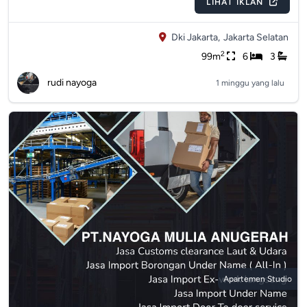
LIHAT IKLAN
Dki Jakarta,
Jakarta Selatan
2
99m
6
3
rudi nayoga
1 minggu yang lalu
Apartemen Studio