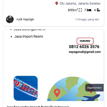
Dki Jakarta,
Jakarta Selatan
2
899m
7
4
rudi nayoga
1 minggu yang lalu
Apartemen