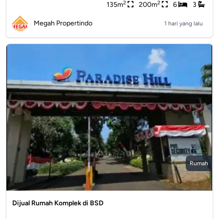
2
2
135m
200m
6
3
Megah Propertindo
1 hari yang lalu
Rumah
Dijual Rumah Komplek di BSD