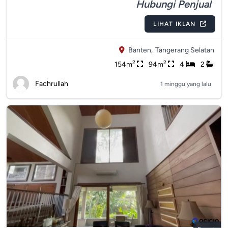
Hubungi Penjual
LIHAT IKLAN
Banten,
Tangerang Selatan
2
2
154m
94m
4
2
Fachrullah
1 minggu yang lalu