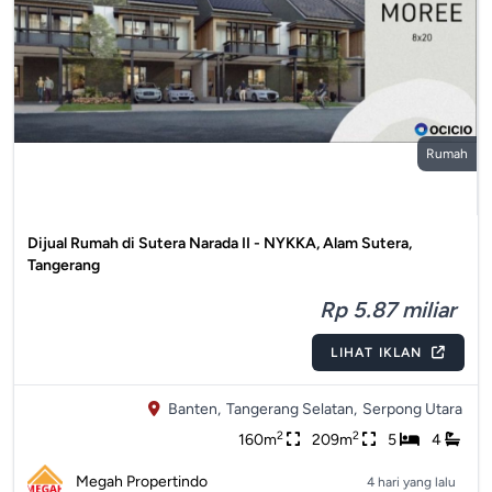
Rumah
Dijual Rumah di Sutera Narada II - NYKKA, Alam Sutera,
Tangerang
Rp 5.87 miliar
LIHAT IKLAN
Banten,
Tangerang Selatan,
Serpong Utara
2
2
160m
209m
5
4
Megah Propertindo
4 hari yang lalu