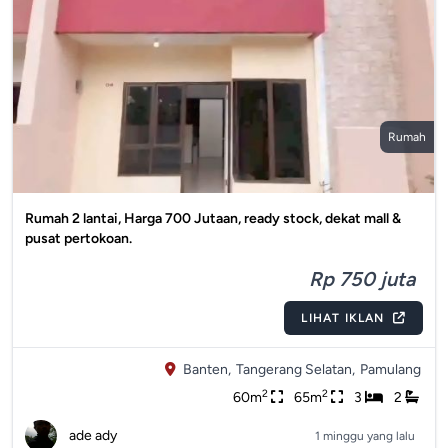
Rumah
Rumah 2 lantai, Harga 700 Jutaan, ready stock, dekat mall &
pusat pertokoan.
Rp 750 juta
LIHAT IKLAN
Banten,
Tangerang Selatan,
Pamulang
2
2
60m
65m
3
2
ade ady
1 minggu yang lalu