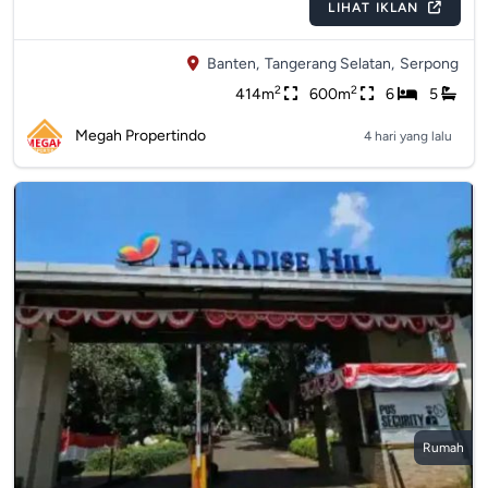
LIHAT IKLAN
Banten,
Tangerang Selatan,
Serpong
2
2
414m
600m
6
5
Megah Propertindo
4 hari yang lalu
Rumah