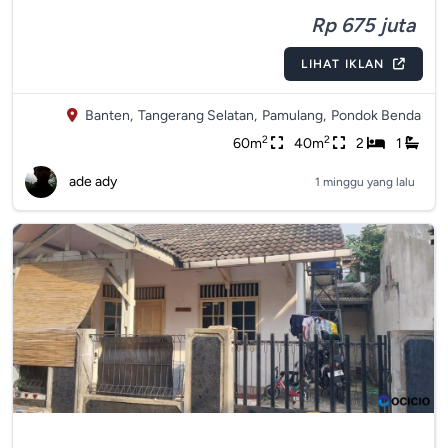
Rp 675 juta
LIHAT IKLAN
Banten,
Tangerang Selatan,
Pamulang,
Pondok Benda
2
2
60m
40m
2
1
ade ady
1 minggu yang lalu