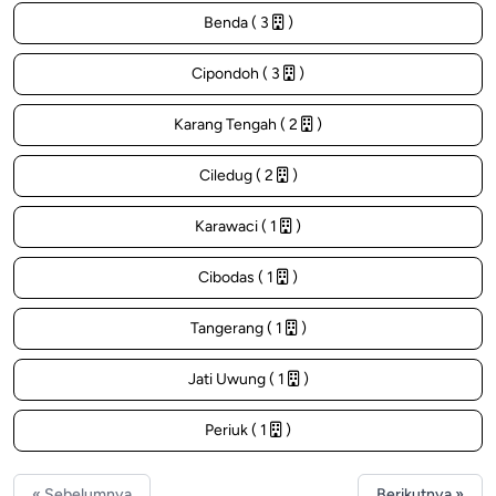
Benda ( 3
)
Cipondoh ( 3
)
Karang Tengah ( 2
)
Ciledug ( 2
)
Karawaci ( 1
)
Cibodas ( 1
)
Tangerang ( 1
)
Jati Uwung ( 1
)
Periuk ( 1
)
« Sebelumnya
Berikutnya »