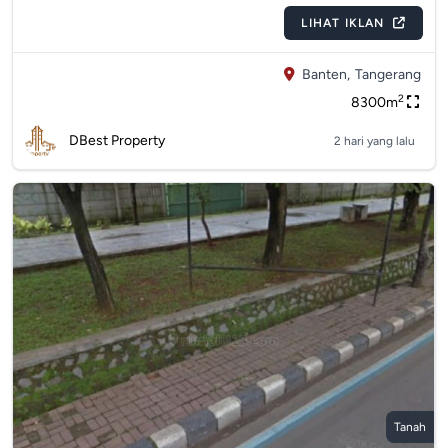
LIHAT IKLAN
Banten,
Tangerang
2
8300m
DBest Property
2 hari yang lalu
Tanah