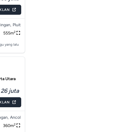
IKLAN
ingan,
Pluit
2
555m
gu yang lalu
rta Utara
26 juta
IKLAN
gan,
Ancol
2
360m