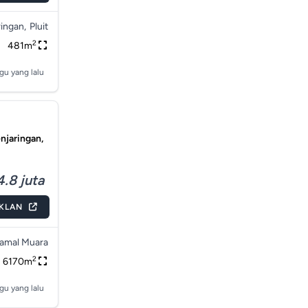
ingan,
Pluit
2
481m
gu yang lalu
njaringan,
4.8 juta
IKLAN
amal Muara
2
6170m
gu yang lalu