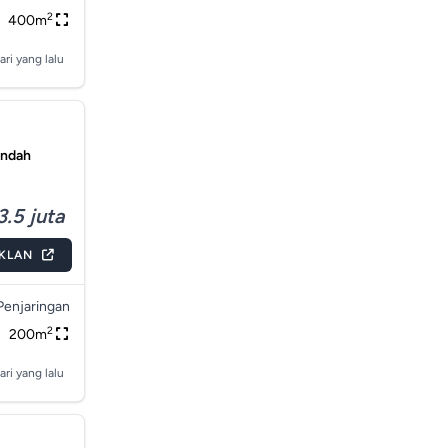
2
400m
ari yang lalu
Indah
3.5 juta
IKLAN
Penjaringan
2
200m
ari yang lalu