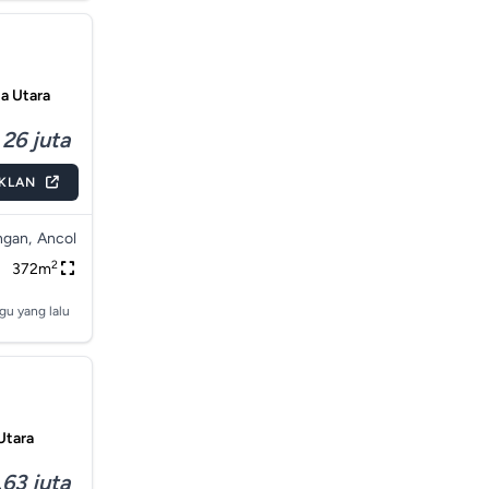
ta Utara
26 juta
IKLAN
gan,
Ancol
2
372m
gu yang lalu
 Utara
63 juta