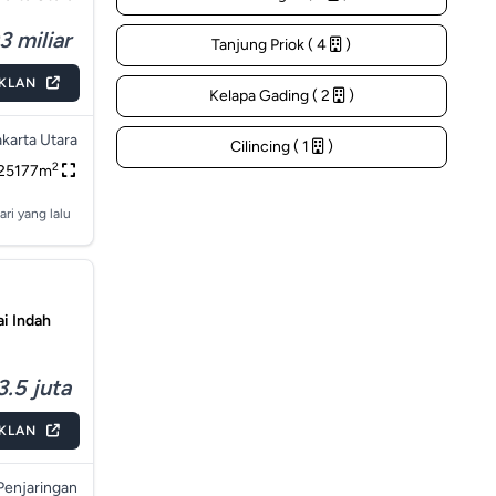
 miliar
Tanjung Priok ( 4
)
IKLAN
Kelapa Gading ( 2
)
akarta Utara
Cilincing ( 1
)
2
25177m
ari yang lalu
ai Indah
3.5 juta
IKLAN
Penjaringan