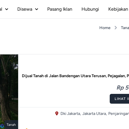
al
Disewa
Pasang Iklan
Hubungi
Kebijakan 
Home
Tan
Dijual Tanah di Jalan Bandengan Utara Terusan, Pejagalan, 
Rp 5
LIHAT 
Dki Jakarta,
Jakarta Utara,
Penjaringan
Tanah