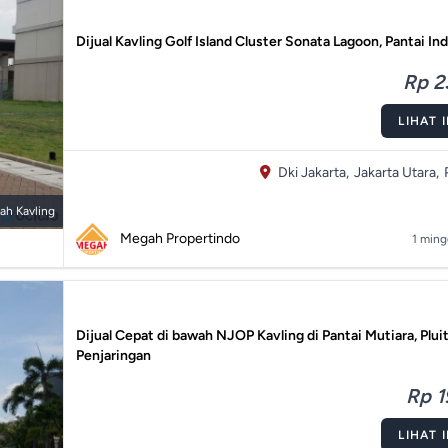
Dijual Kavling Golf Island Cluster Sonata Lagoon, Pantai I
Rp 2
LIHAT 
Dki Jakarta,
Jakarta Utara,
ah Kavling
Megah Propertindo
1 ming
Dijual Cepat di bawah NJOP Kavling di Pantai Mutiara, Pluit
Penjaringan
Rp 1
LIHAT 