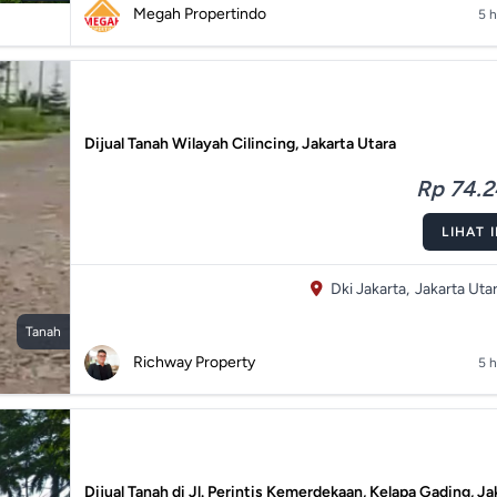
Megah Propertindo
5 h
Dijual Tanah Wilayah Cilincing, Jakarta Utara
Rp 74.24
LIHAT 
Dki Jakarta,
Jakarta Utar
Tanah
Richway Property
5 h
Dijual Tanah di Jl. Perintis Kemerdekaan, Kelapa Gading, Ja