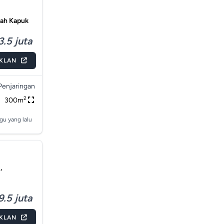
ndah Kapuk
3.5 juta
IKLAN
Penjaringan
2
300m
gu yang lalu
,
9.5 juta
IKLAN