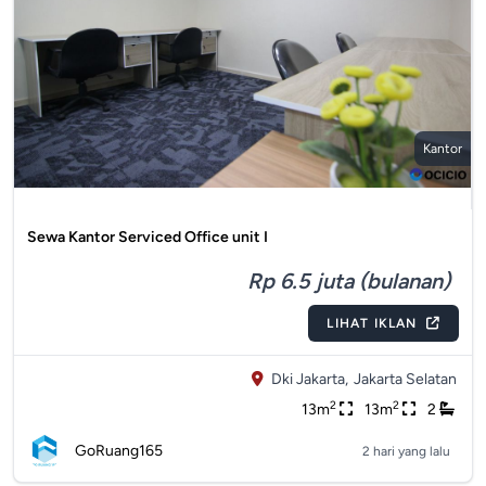
Kantor
Sewa Kantor Serviced Office unit I
Rp 6.5 juta (bulanan)
LIHAT IKLAN
Dki Jakarta,
Jakarta Selatan
2
2
13m
13m
2
GoRuang165
2 hari yang lalu