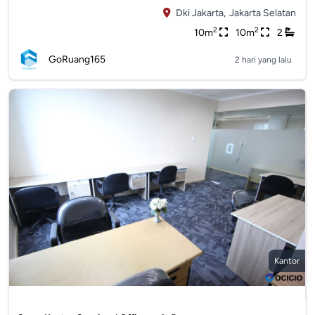
Dki Jakarta,
Jakarta Selatan
2
2
10m
10m
2
GoRuang165
2 hari yang lalu
Kantor