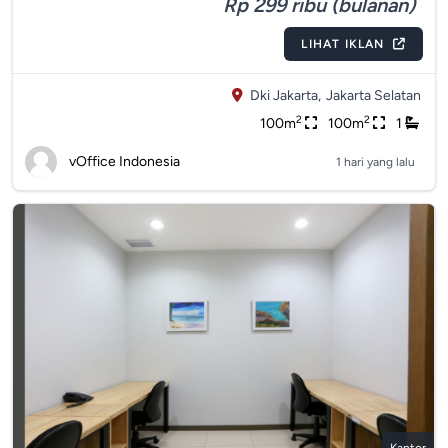
Rp 299 ribu (bulanan)
LIHAT IKLAN
Dki Jakarta,
Jakarta Selatan
2
2
100m
100m
1
vOffice Indonesia
1 hari yang lalu