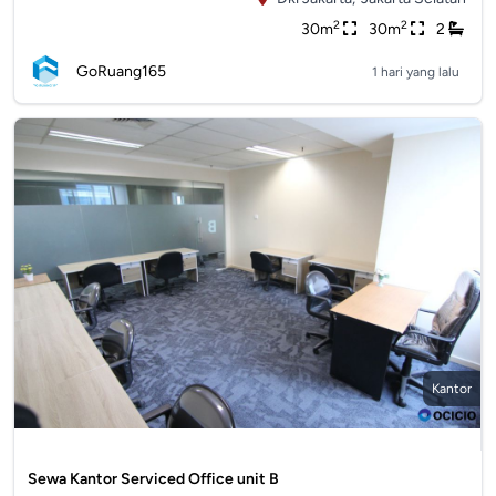
2
2
30m
30m
2
GoRuang165
1 hari yang lalu
Kantor
Sewa Kantor Serviced Office unit B