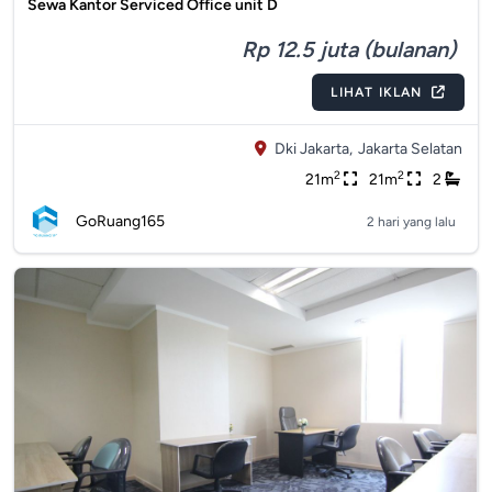
Sewa Kantor Serviced Office unit D
Rp 12.5 juta (bulanan)
LIHAT IKLAN
Dki Jakarta,
Jakarta Selatan
2
2
21m
21m
2
GoRuang165
2 hari yang lalu