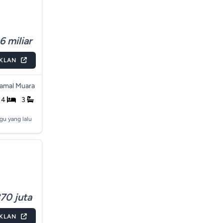
6 miliar
IKLAN
amal Muara
4
3
gu yang lalu
70 juta
IKLAN