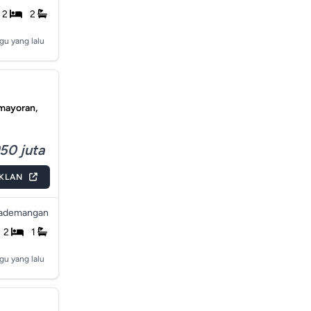
2
2
gu yang lalu
emayoran,
50 juta
IKLAN
ademangan
2
1
gu yang lalu