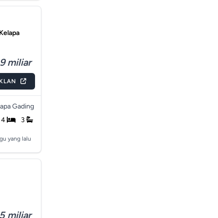
Kelapa
9 miliar
IKLAN
lapa Gading
4
3
gu yang lalu
5 miliar