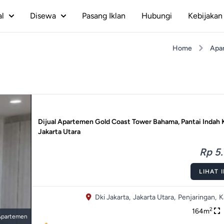
al
Disewa
Pasang Iklan
Hubungi
Kebijakan 
Home
Apa
Dijual Apartemen Gold Coast Tower Bahama, Pantai Indah 
Jakarta Utara
Rp 5.
LIHAT 
Dki Jakarta,
Jakarta Utara,
Penjaringan,
K
2
164m
Apartemen