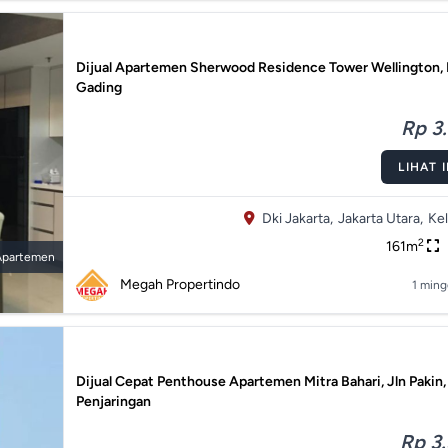
Dijual Apartemen Sherwood Residence Tower Wellington, 
Gading
Rp 3.
LIHAT 
Dki Jakarta,
Jakarta Utara,
Ke
2
161m
Apartemen
Megah Propertindo
1 ming
Dijual Cepat Penthouse Apartemen Mitra Bahari, Jln Pakin,
Penjaringan
Rp 3.