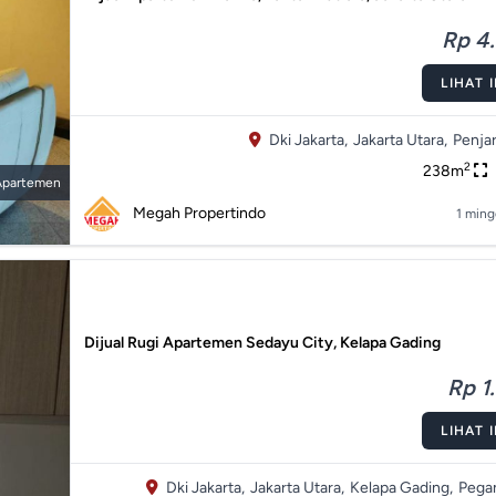
Rp 4.
LIHAT 
Dki Jakarta,
Jakarta Utara,
Penjar
2
238m
Apartemen
Megah Propertindo
1 ming
Dijual Rugi Apartemen Sedayu City, Kelapa Gading
Rp 1.
LIHAT 
Dki Jakarta,
Jakarta Utara,
Kelapa Gading,
Pega