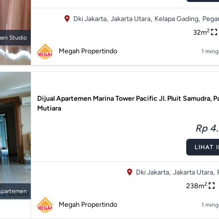
Dki Jakarta,
Jakarta Utara,
Kelapa Gading,
Pega
2
32m
en Studio
Megah Propertindo
1 ming
Dijual Apartemen Marina Tower Pacific Jl. Pluit Samudra, P
Mutiara
Rp 4.
LIHAT 
Dki Jakarta,
Jakarta Utara,
2
238m
Apartemen
Megah Propertindo
1 ming