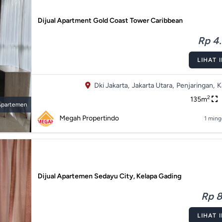
Dijual Apartment Gold Coast Tower Caribbean
Rp 4.
LIHAT 
Dki Jakarta,
Jakarta Utara,
Penjaringan,
K
2
135m
Apartemen
Megah Propertindo
1 ming
Dijual Apartemen Sedayu City, Kelapa Gading
Rp 8
LIHAT 