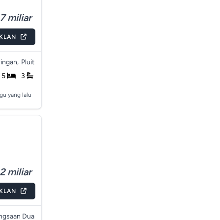
7 miliar
IKLAN
ingan,
Pluit
5
3
gu yang lalu
2 miliar
IKLAN
ngsaan Dua