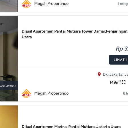
Megah Propertindo
1 ming
Dijual Apartemen Pantai Mutiara Tower Damar,Penjaringan
Utara
Rp 3.
LIHAT 
Dki Jakarta,
J
2
149m
Apartemen
Megah Propertindo
6 h
Dijual Apartemen Marina, Pantai Mutiara, Jakarta Utara