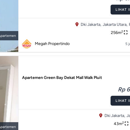
LIHAT 
Dki Jakarta,
Jakarta Utara,
2
256m
Apartemen
Megah Propertindo
5 j
Apartemen Green Bay Dekat Mall Walk Pluit
Rp 6
LIHAT 
Dki Jakarta,
J
2
43m
Apartemen