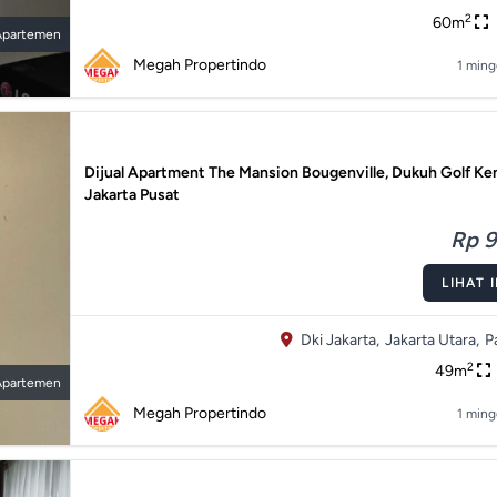
2
60m
Apartemen
Megah Propertindo
1 ming
Dijual Apartment The Mansion Bougenville, Dukuh Golf K
Jakarta Pusat
Rp 9
LIHAT 
Dki Jakarta,
Jakarta Utara,
P
2
49m
Apartemen
Megah Propertindo
1 ming