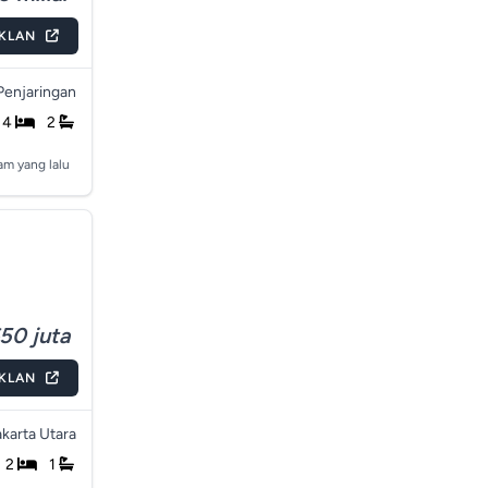
IKLAN
Penjaringan
4
2
am yang lalu
50 juta
IKLAN
akarta Utara
2
1