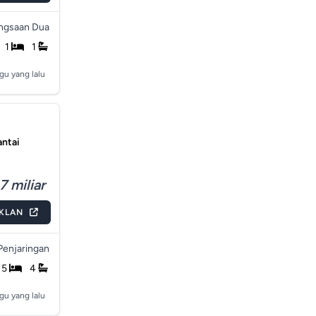
ngsaan Dua
1
1
gu yang lalu
antai
7 miliar
IKLAN
Penjaringan
5
4
gu yang lalu