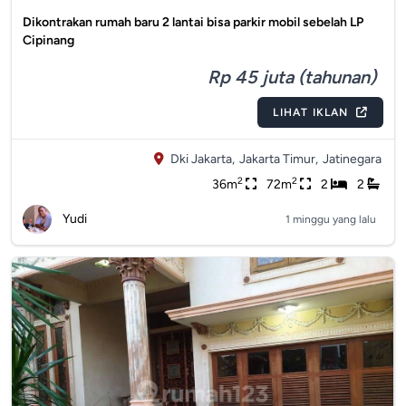
Dikontrakan rumah baru 2 lantai bisa parkir mobil sebelah LP
Cipinang
Rp 45 juta (tahunan)
LIHAT IKLAN
Dki Jakarta,
Jakarta Timur,
Jatinegara
2
2
36m
72m
2
2
Yudi
1 minggu yang lalu