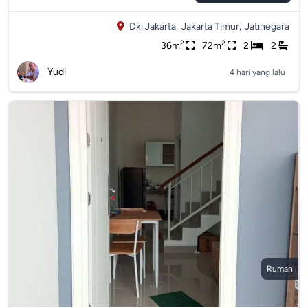
Dki Jakarta,
Jakarta Timur,
Jatinegara
2
2
36m
72m
2
2
Yudi
4 hari yang lalu
Rumah