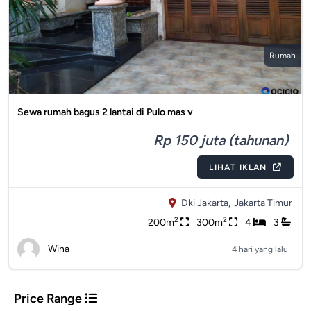
Rumah
Sewa rumah bagus 2 lantai di Pulo mas v
Rp 150 juta (tahunan)
LIHAT IKLAN
Dki Jakarta,
Jakarta Timur
2
2
200m
300m
4
3
Wina
4 hari yang lalu
Price Range