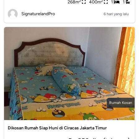
2
2
268m
400m
1
1
SignaturelandPro
6 hari yang lalu
Rumah Kosan
Dikosan Rumah Siap Huni di Ciracas Jakarta Timur