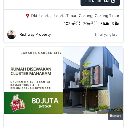
LIHAT IKLAN
Dki Jakarta,
Jakarta Timur,
Cakung,
Cakung Timur
2
2
102m
70m
3
3
Richway Property
6 hari yang lalu
Rumah