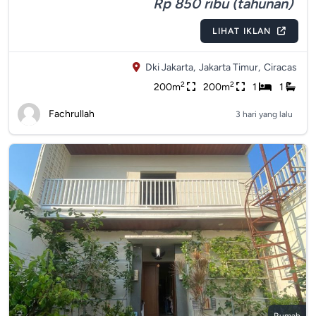
Rp 850 ribu (tahunan)
LIHAT IKLAN
Dki Jakarta,
Jakarta Timur,
Ciracas
2
2
200m
200m
1
1
Fachrullah
3 hari yang lalu