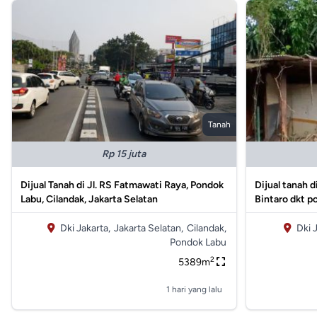
Tanah
Rp 15 juta
Dijual Tanah di Jl. RS Fatmawati Raya, Pondok
Dijual tanah d
Labu, Cilandak, Jakarta Selatan
Bintaro dkt p
Dki Jakarta,
Jakarta Selatan,
Cilandak,
Dki 
Pondok Labu
2
5389m
1 hari yang lalu