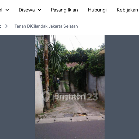
al
Disewa
Pasang Iklan
Hubungi
Kebijakan 
k
Tanah DiCilandak Jakarta Selatan