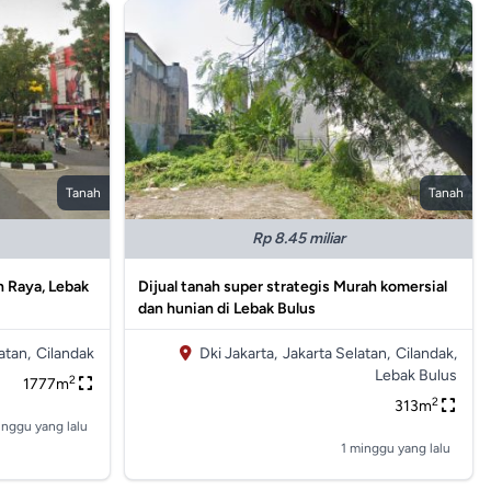
Tanah
Tanah
Rp 8.45 miliar
h Raya, Lebak
Dijual tanah super strategis Murah komersial
dan hunian di Lebak Bulus
atan,
Cilandak
Dki Jakarta,
Jakarta Selatan,
Cilandak,
Lebak Bulus
2
1777m
2
313m
inggu yang lalu
1 minggu yang lalu