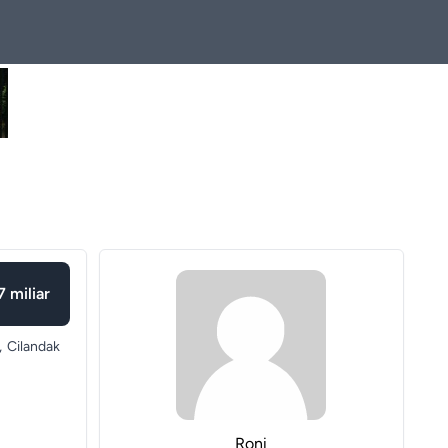
7 miliar
,
Cilandak
Roni