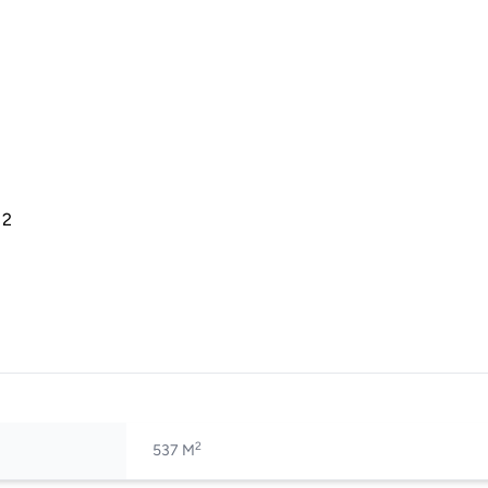
 2
2
537 M