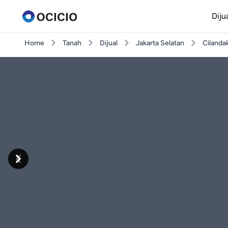
Diju
Home
Tanah
Dijual
Jakarta Selatan
Cilanda
Previous
Next