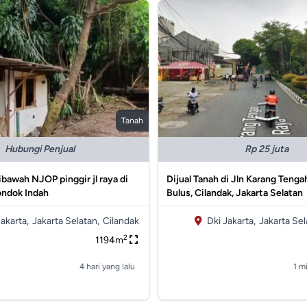
Tanah
Hubungi Penjual
Rp 25 juta
ibawah NJOP pinggir jl raya di
Dijual Tanah di Jln Karang Tenga
ondok Indah
Bulus, Cilandak, Jakarta Selatan
Jakarta,
Jakarta Selatan,
Cilandak
Dki Jakarta,
Jakarta Sel
2
1194m
4 hari yang lalu
1 m