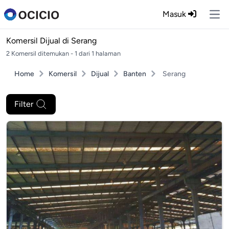
Masuk
Ope
Komersil Dijual di
Serang
2 Komersil ditemukan - 1 dari 1 halaman
Home
Komersil
Dijual
Banten
Serang
Filter