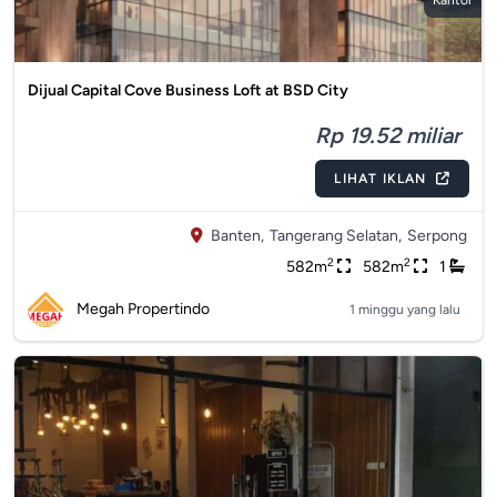
Kantor
Dijual Capital Cove Business Loft at BSD City
Rp 19.52 miliar
LIHAT IKLAN
Banten,
Tangerang Selatan,
Serpong
2
2
582m
582m
1
Megah Propertindo
1 minggu yang lalu