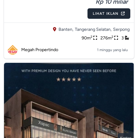
Rp 10 miliar
LIHAT IKLAN
Banten,
Tangerang Selatan,
Serpong
2
2
90m
276m
3
Megah Propertindo
1 minggu yang lalu