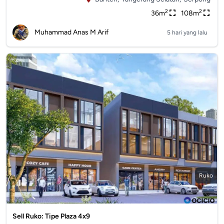
2
2
36m
108m
Muhammad Anas M Arif
5 hari yang lalu
Ruko
Sell Ruko: Tipe Plaza 4x9