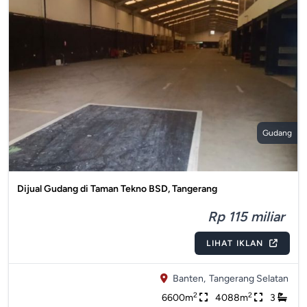
Gudang
Dijual Gudang di Taman Tekno BSD, Tangerang
Rp 115 miliar
LIHAT IKLAN
Banten,
Tangerang Selatan
2
2
6600m
4088m
3