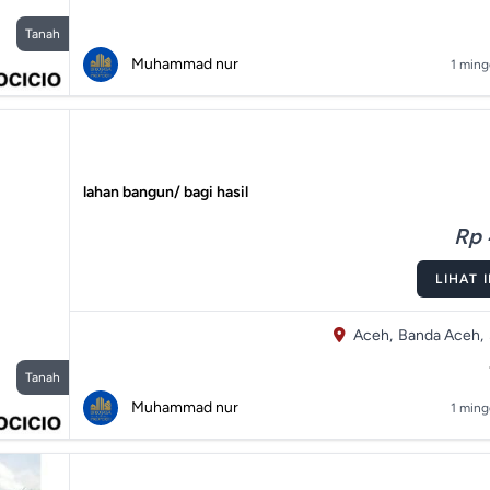
Tanah
Muhammad nur
1 ming
lahan bangun/ bagi hasil
Rp 
LIHAT 
Aceh,
Banda Aceh,
Tanah
Muhammad nur
1 ming