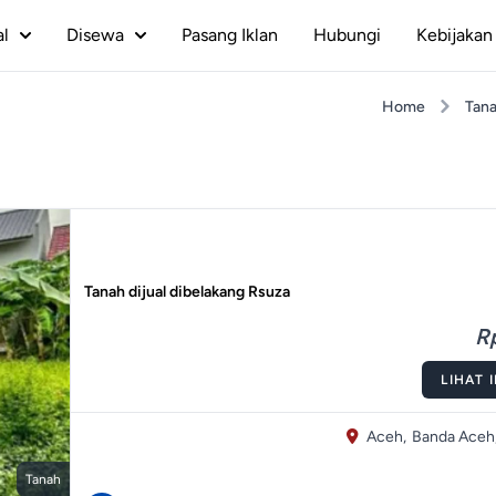
al
Disewa
Pasang Iklan
Hubungi
Kebijakan 
Home
Tan
Tanah dijual dibelakang Rsuza
Rp
LIHAT 
Aceh,
Banda Aceh
Tanah