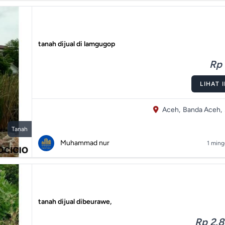
tanah dijual di lamgugop
Rp 
LIHAT 
Aceh,
Banda Aceh,
Tanah
Muhammad nur
1 ming
tanah dijual dibeurawe,
Rp 2.8