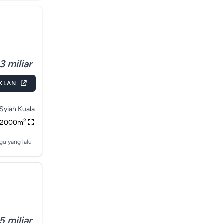
3 miliar
IKLAN
Syiah Kuala
2
2000m
gu yang lalu
5 miliar