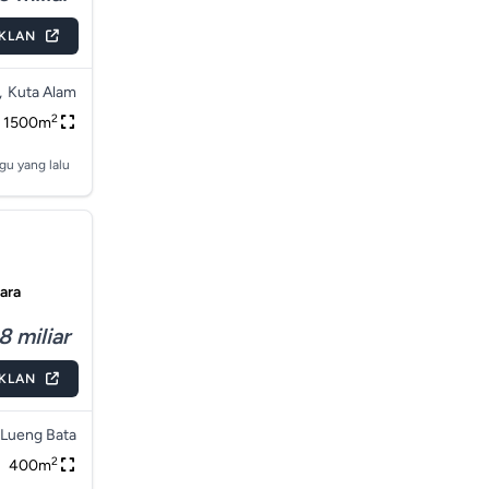
IKLAN
,
Kuta Alam
2
1500m
gu yang lalu
jara
8 miliar
IKLAN
Lueng Bata
2
400m