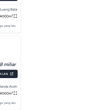
Lueng Bata
2
4000m
gu yang lalu
8 miliar
IKLAN
Banda Aceh
2
4000m
gu yang lalu