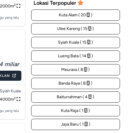
Lokasi Terpopuler
2
2000m
Kuta Alam ( 20
)
gu yang lalu
Ulee Kareng ( 15
)
Syiah Kuala ( 15
)
Lueng Bata ( 14
)
4 miliar
Meuraxa ( 8
)
IKLAN
Banda Raya ( 8
)
Syiah Kuala
Baiturrahman ( 4
)
2
4000m
Kuta Raja ( 1
)
gu yang lalu
Jaya Baru ( 1
)