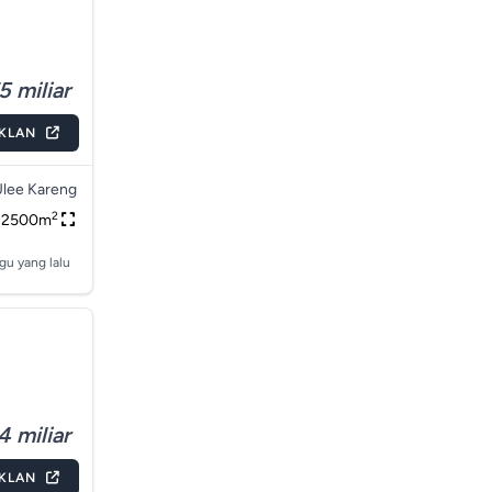
5 miliar
IKLAN
lee Kareng
2
2500m
gu yang lalu
4 miliar
IKLAN