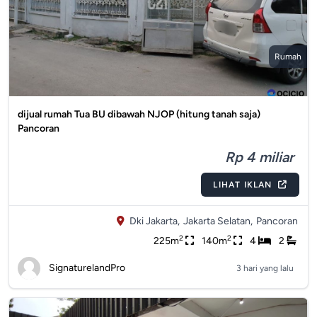
Rumah
dijual rumah Tua BU dibawah NJOP (hitung tanah saja)
Pancoran
Rp 4 miliar
LIHAT IKLAN
Dki Jakarta,
Jakarta Selatan,
Pancoran
2
2
225m
140m
4
2
SignaturelandPro
3 hari yang lalu