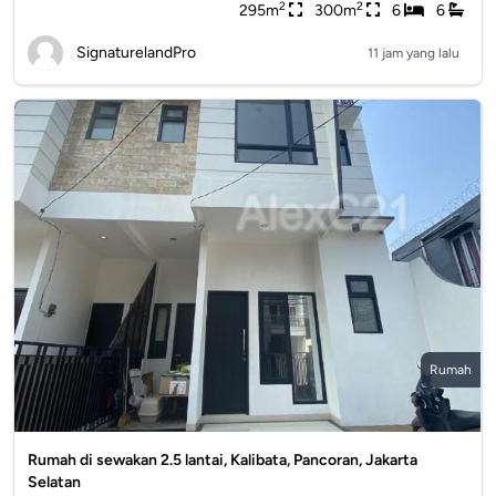
2
2
295m
300m
6
6
SignaturelandPro
11 jam yang lalu
Rumah
Rumah di sewakan 2.5 lantai, Kalibata, Pancoran, Jakarta
Selatan