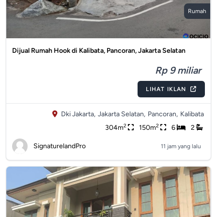
Rumah
Dijual Rumah Hook di Kalibata, Pancoran, Jakarta Selatan
Rp 9 miliar
LIHAT IKLAN
Dki Jakarta,
Jakarta Selatan,
Pancoran,
Kalibata
2
2
304m
150m
6
2
SignaturelandPro
11 jam yang lalu