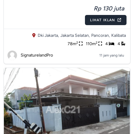
Rp 130 juta
LIHAT IKLAN
Dki Jakarta,
Jakarta Selatan,
Pancoran,
Kalibata
2
2
78m
110m
4
4
SignaturelandPro
11 jam yang lalu