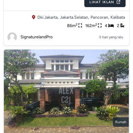
LIHAT IKLAN
Dki Jakarta,
Jakarta Selatan,
Pancoran,
Kalibata
2
2
86m
162m
4
2
SignaturelandPro
5 hari yang lalu
Rumah