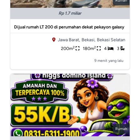
Rumah
Rp 1.7 miliar
Dijual rumah LT 200 di perumahan dekat pekayon galaxy
Jawa Barat,
Bekasi,
Bekasi Selatan
2
2
200m
180m
4
3
9 menit yang lalu
Rumah