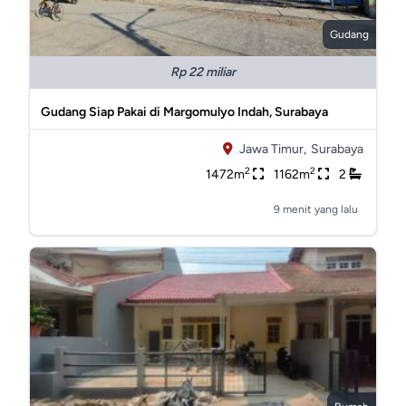
Gudang
Rp 22 miliar
Gudang Siap Pakai di Margomulyo Indah, Surabaya
Jawa Timur,
Surabaya
2
2
1472m
1162m
2
9 menit yang lalu