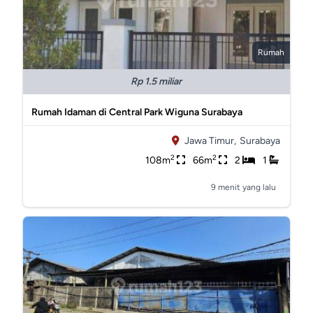
Rumah
Rp 1.5 miliar
Rumah Idaman di Central Park Wiguna Surabaya
Jawa Timur,
Surabaya
2
2
108m
66m
2
1
9 menit yang lalu