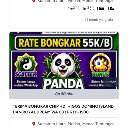
Sumatera Utara,
Medan,
Medan Tuntungan
2
2
1m
1m
1
1
14 menit yang lalu
Rumah
Rp 60 ribu
TERIMA BONGKAR CHIP HDI HIGGS DOMINO ISLAND
DAN ROYAL DREAM WA 0831-6311-1900
Sumatera Utara,
Medan,
Medan Tuntungan