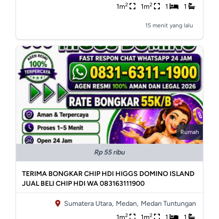
2
2
1m
1m
1
1
15 menit yang lalu
Rumah
Rp 55 ribu
TERIMA BONGKAR CHIP HDI HIGGS DOMINO ISLAND
JUAL BELI CHIP HDI WA 083163111900
Sumatera Utara,
Medan,
Medan Tuntungan
2
2
1m
1m
1
1