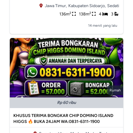
Jawa Timur,
Kabupaten Sidoarjo,
Sedati
2
2
136m
138m
4
3
14 menit yang lalu
Rumah
Rp 60 ribu
KHUSUS TERIMA BONGKAR CHIP DOMINO ISLAND
HIGGS 🔥 BUKA 24JAM WA:0831-6311-1900