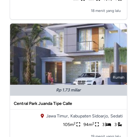
18 menit yang lalu
Rumah
Rp 1.73 miliar
Central Park Juanda Tipe Calle
Jawa Timur,
Kabupaten Sidoarjo,
Sedati
2
2
105m
94m
3
3
19 menit yang lalu