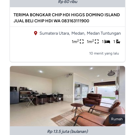
Rp 60 ribu
TERIMA BONGKAR CHIP HDI HIGGS DOMINO ISLAND
JUAL BELI CHIP HDI WA 083163111900
Sumatera Utara,
Medan,
Medan Tuntungan
2
2
1m
1m
1
1
10 menit yang lalu
Rumah
Rp 13.5 juta (bulanan)