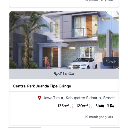
Rumah
Rp 2.1 miliar
Central Park Juanda Tipe Gringe
Jawa Timur,
Kabupaten Sidoarjo,
Sedati
2
2
135m
120m
3
3
19 menit yang lalu