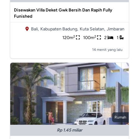
Disewakan Villa Deket Gwk Bersih Dan Rapih Fully
Funished
Bali,
Kabupaten Badung,
Kuta Selatan,
Jimbaran
2
2
120m
100m
2
1
14 menit yang lalu
Rumah
Rp 1.45 miliar