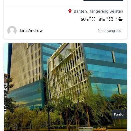
Banten,
Tangerang Selatan
2
2
50m
81m
1
Lina Andrew
2 hari yang lalu
Kantor