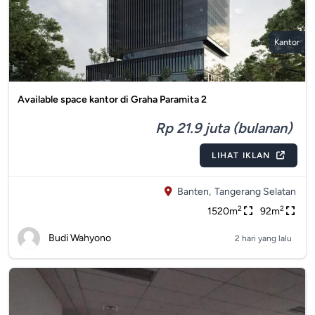
Kantor
Available space kantor di Graha Paramita 2
Rp 21.9 juta (bulanan)
LIHAT IKLAN
Banten,
Tangerang Selatan
2
2
1520m
92m
Budi Wahyono
2 hari yang lalu