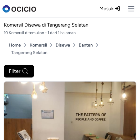
Masuk
Ope
Komersil Disewa di
Tangerang Selatan
10 Komersil ditemukan - 1 dari 1 halaman
Home
Komersil
Disewa
Banten
Tangerang Selatan
Filter