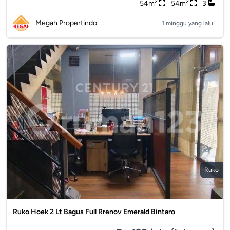
2
2
54m
54m
3
Megah Propertindo
1 minggu yang lalu
Ruko
Ruko Hoek 2 Lt Bagus Full Rrenov Emerald Bintaro