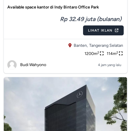
Available space kantor di Indy Bintaro Office Park
Rp 32.49 juta (bulanan)
LIHAT IKLAN
Banten,
Tangerang Selatan
2
2
1200m
114m
Budi Wahyono
4 jam yang lalu