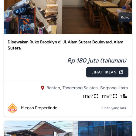
Ruko
Disewakan Ruko Brooklyn di Jl. Alam Sutera Boulevard, Alam
Sutera
Rp 180 juta (tahunan)
LIHAT IKLAN
Banten,
Tangerang Selatan,
Serpong Utara
2
2
111m
111m
1
Megah Propertindo
2 hari yang lalu