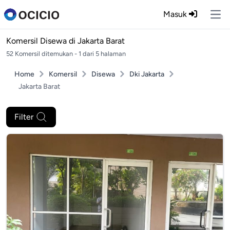
Masuk
Ope
Komersil Disewa di
Jakarta Barat
52 Komersil ditemukan - 1 dari 5 halaman
Home
Komersil
Disewa
Dki Jakarta
Jakarta Barat
Filter