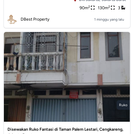
2
2
90m
130m
3
DBest Property
1 minggu yang lalu
Ruko
Disewakan Ruko Fantasi di Taman Palem Lestari, Cengkareng,