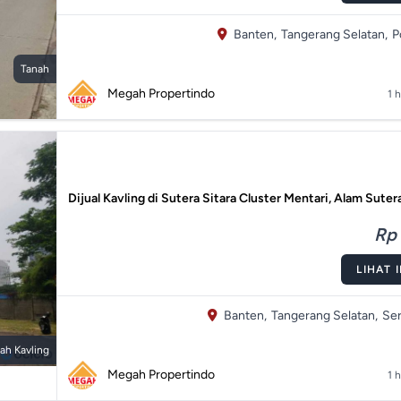
Banten,
Tangerang Selatan,
P
Tanah
Megah Propertindo
1 h
Dijual Kavling di Sutera Sitara Cluster Mentari, Alam Suter
Rp 
LIHAT 
Banten,
Tangerang Selatan,
Ser
ah Kavling
Megah Propertindo
1 h