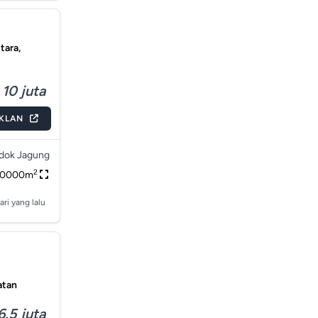
tara,
 10 juta
IKLAN
dok Jagung
2
50000m
ari yang lalu
atan
6.5 juta