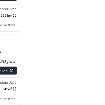
ondok Aren
2
2653m
ari yang lalu
a
20 juta
IKLAN
pong Utara
2
349m
ari yang lalu