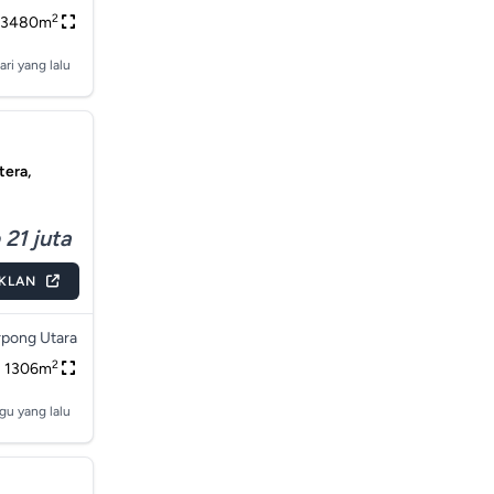
2
3480m
ari yang lalu
tera,
 21 juta
IKLAN
pong Utara
2
1306m
gu yang lalu