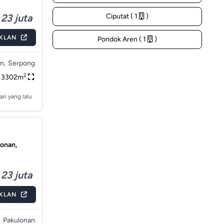
23 juta
Ciputat ( 1
)
IKLAN
Pondok Aren ( 1
)
n,
Serpong
2
3302m
ari yang lalu
lonan,
23 juta
IKLAN
,
Pakulonan