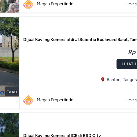
Megah Propertindo
1 ming
Dijual Kavling Komersial di Jl.Scientia Boulevard Barat, Ta
Rp 
LIHAT 
Banten,
Tanger
Tanah
Megah Propertindo
1 ming
Dijual Kavling Komersial ICE di BSD City