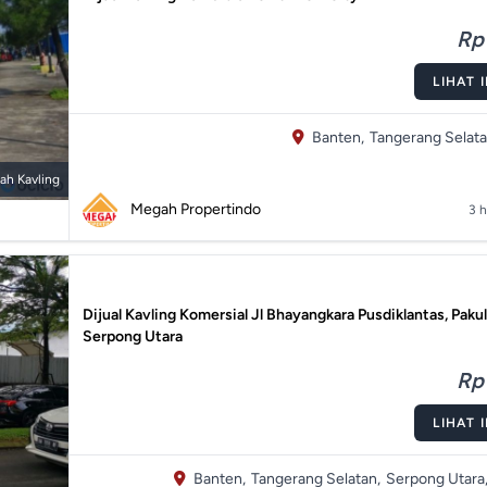
Rp 
LIHAT 
Banten,
Tangerang Selata
ah Kavling
Megah Propertindo
3 h
Dijual Kavling Komersial Jl Bhayangkara Pusdiklantas, Paku
Serpong Utara
Rp 
LIHAT 
Banten,
Tangerang Selatan,
Serpong Utara