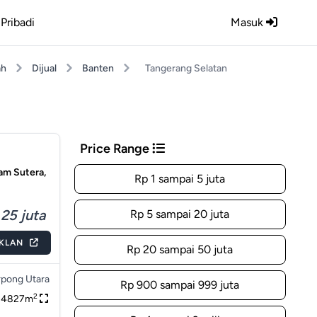
Pribadi
Masuk
ah
Dijual
Banten
Tangerang Selatan
Price Range
lam Sutera,
Rp 1 sampai 5 juta
25 juta
Rp 5 sampai 20 juta
IKLAN
Rp 20 sampai 50 juta
pong Utara
Rp 900 sampai 999 juta
2
14827m