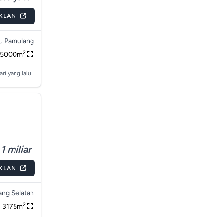
IKLAN
,
Pamulang
2
5000m
ari yang lalu
1 miliar
IKLAN
ang Selatan
2
3175m