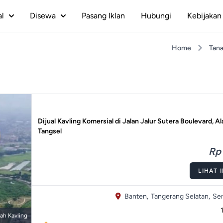
al
Disewa
Pasang Iklan
Hubungi
Kebijakan 
Home
Tan
Dijual Kavling Komersial di Jalan Jalur Sutera Boulevard, A
Tangsel
Rp 
LIHAT 
Banten,
Tangerang Selatan,
Ser
ah Kavling