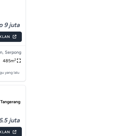
p 9 juta
IKLAN
n,
Serpong
2
485m
gu yang lalu
, Tangerang
6.5 juta
IKLAN