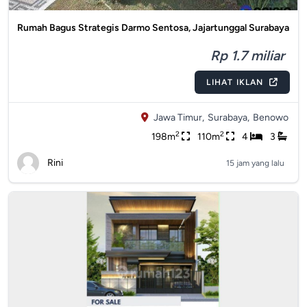
Rumah Bagus Strategis Darmo Sentosa, Jajartunggal Surabaya
Rp 1.7 miliar
LIHAT IKLAN
Jawa Timur,
Surabaya,
Benowo
2
2
198m
110m
4
3
Rini
15 jam yang lalu