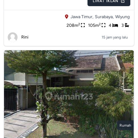
LIHAT IKLAN
Jawa Timur,
Surabaya,
Wiyung
2
2
208m
105m
4
3
Rini
15 jam yang lalu
Rumah