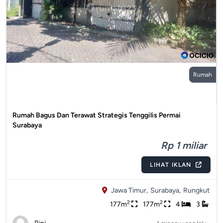
Rumah
Rumah Bagus Dan Terawat Strategis Tenggilis Permai
Surabaya
Rp 1 miliar
LIHAT IKLAN
Jawa Timur,
Surabaya,
Rungkut
2
2
177m
177m
4
3