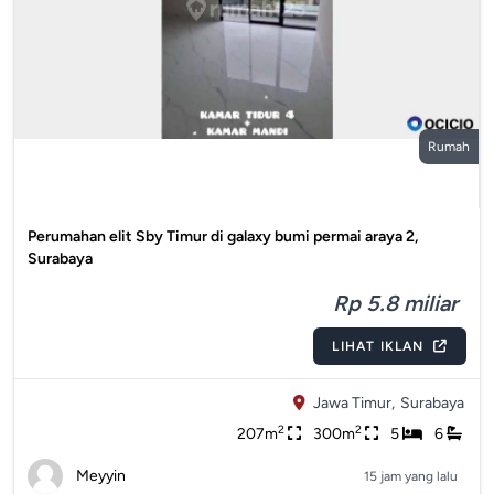
Rumah
Perumahan elit Sby Timur di galaxy bumi permai araya 2,
Surabaya
Rp 5.8 miliar
LIHAT IKLAN
Jawa Timur,
Surabaya
2
2
207m
300m
5
6
Meyyin
15 jam yang lalu