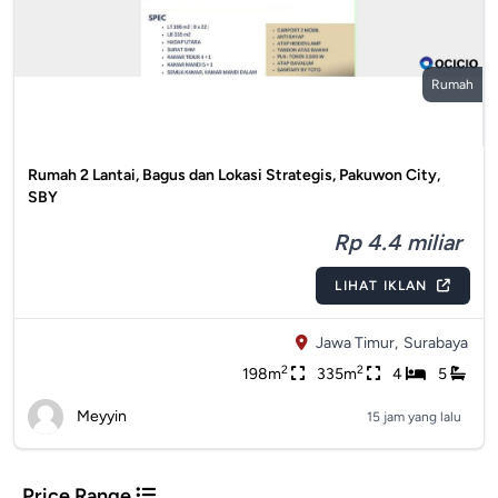
Rumah
Rumah 2 Lantai, Bagus dan Lokasi Strategis, Pakuwon City,
SBY
Rp 4.4 miliar
LIHAT IKLAN
Jawa Timur,
Surabaya
2
2
198m
335m
4
5
Meyyin
15 jam yang lalu
Price Range