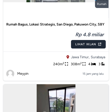
Rumah
Rumah Bagus, Lokasi Strategis, San Diego, Pakuwon City, SBY
Rp 4.8 miliar
LIHAT IKLAN
Jawa Timur,
Surabaya
2
2
240m
308m
4
3
Meyyin
15 jam yang lalu