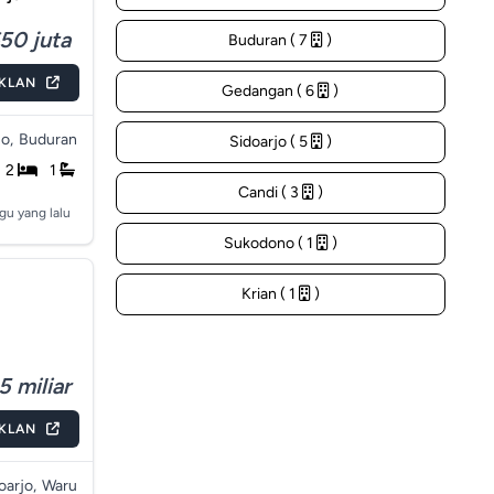
50 juta
Buduran ( 7
)
IKLAN
Gedangan ( 6
)
o,
Buduran
Sidoarjo ( 5
)
2
1
Candi ( 3
)
gu yang lalu
Sukodono ( 1
)
Krian ( 1
)
5 miliar
IKLAN
arjo,
Waru