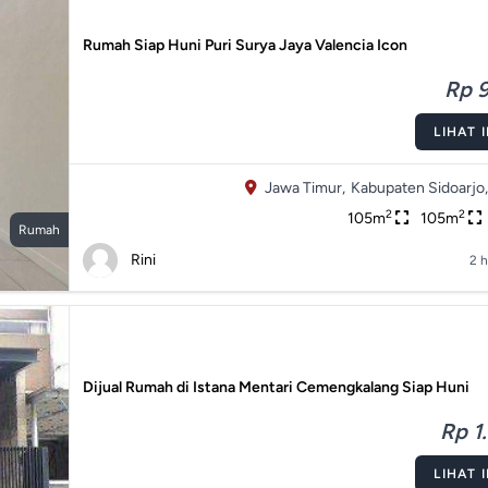
Rumah Siap Huni Puri Surya Jaya Valencia Icon
Rp 9
LIHAT 
Jawa Timur,
Kabupaten Sidoarjo,
2
2
105m
105m
Rumah
Rini
2 h
Dijual Rumah di Istana Mentari Cemengkalang Siap Huni
Rp 1.
LIHAT 