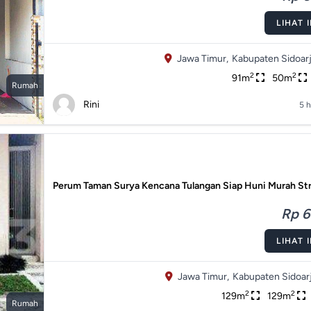
LIHAT 
Jawa Timur,
Kabupaten Sidoarj
2
2
91m
50m
Rumah
Rini
5 h
Perum Taman Surya Kencana Tulangan Siap Huni Murah St
Rp 6
LIHAT 
Jawa Timur,
Kabupaten Sidoarj
2
2
129m
129m
Rumah