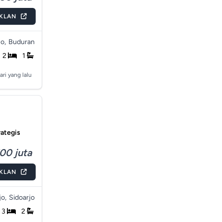
IKLAN
o,
Buduran
2
1
ari yang lalu
rategis
00 juta
IKLAN
o,
Sidoarjo
3
2