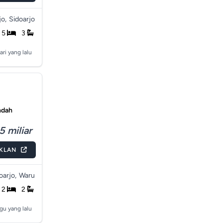
o,
Sidoarjo
5
3
ari yang lalu
ndah
5 miliar
IKLAN
arjo,
Waru
2
2
gu yang lalu