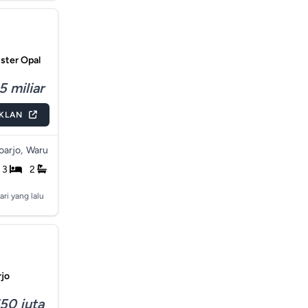
ster Opal
5 miliar
IKLAN
arjo,
Waru
3
2
ari yang lalu
rjo
50 juta