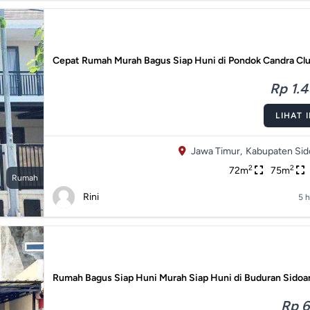
Cepat Rumah Murah Bagus Siap Huni di Pondok Candra Clu
Rp 1.4
LIHAT 
Jawa Timur,
Kabupaten Sido
2
2
72m
75m
Rumah
Rini
5 h
Rumah Bagus Siap Huni Murah Siap Huni di Buduran Sidoa
Rp 6