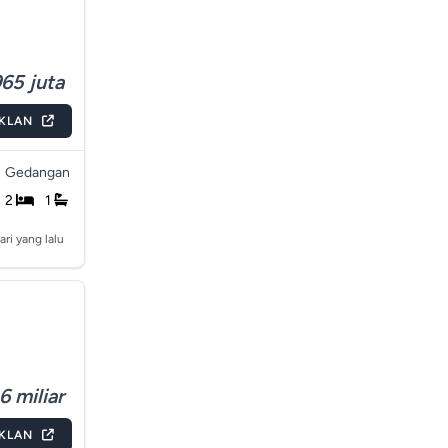
65 juta
IKLAN
Gedangan
2
1
ari yang lalu
6 miliar
IKLAN