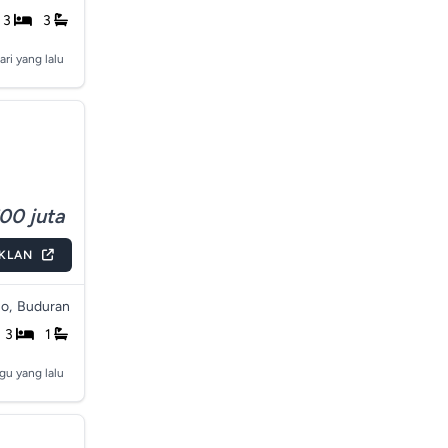
3
3
ari yang lalu
00 juta
IKLAN
o,
Buduran
3
1
gu yang lalu