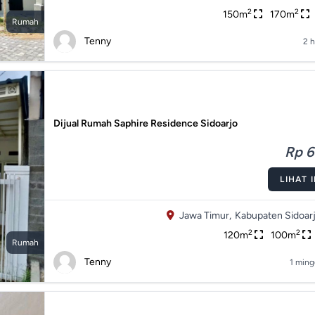
2
2
150m
170m
Rumah
Tenny
2 h
Dijual Rumah Saphire Residence Sidoarjo
Rp 6
LIHAT 
Jawa Timur,
Kabupaten Sidoarj
2
2
120m
100m
Rumah
Tenny
1 ming