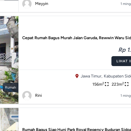
Meyyin
1 ming
Cepat Rumah Bagus Murah Jalan Garuda, Rewwin Waru Sid
Rp 1.
LIHAT 
Jawa Timur,
Kabupaten Sido
2
2
156m
223m
Rumah
Rini
1 ming
Rumah Bagus Siap Huni Park Royal Regency Buduran Sidoa