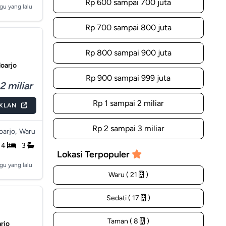
Rp 600 sampai 700 juta
gu yang lalu
Rp 700 sampai 800 juta
Rp 800 sampai 900 juta
oarjo
Rp 900 sampai 999 juta
2 miliar
Rp 1 sampai 2 miliar
IKLAN
Rp 2 sampai 3 miliar
arjo,
Waru
4
3
Lokasi Terpopuler
gu yang lalu
Waru ( 21
)
Sedati ( 17
)
Taman ( 8
)
rjo