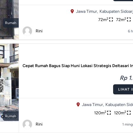
Jawa Timur,
Kabupaten Sidoarj
2
2
72m
72m
Rumah
Rini
6 h
Cepat Rumah Bagus Siap Huni Lokasi Strategis Deltasari I
Rp 1.
LIHAT 
Jawa Timur,
Kabupaten Sido
2
2
120m
120m
Rumah
Rini
1 ming