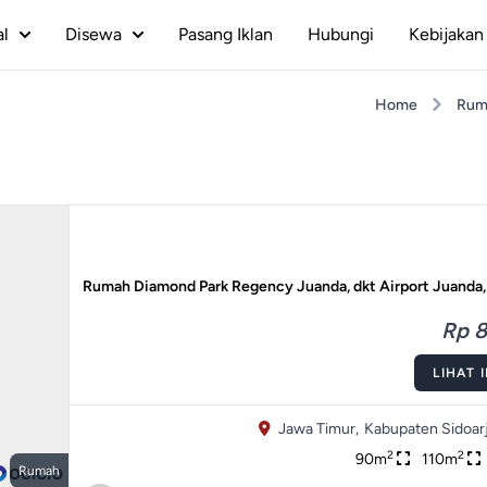
al
Disewa
Pasang Iklan
Hubungi
Kebijakan 
Home
Rum
Rumah Diamond Park Regency Juanda, dkt Airport Juanda,
Rp 8
LIHAT 
Jawa Timur,
Kabupaten Sidoarj
2
2
90m
110m
Rumah