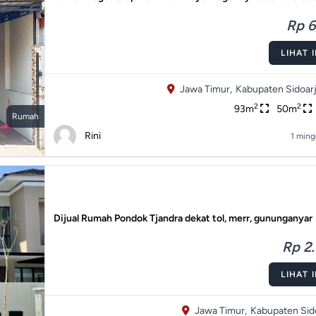
Rp 6
LIHAT 
Jawa Timur,
Kabupaten Sidoarj
2
2
93m
50m
Rumah
Rini
1 ming
Dijual Rumah Pondok Tjandra dekat tol, merr, gununganyar
Rp 2.
LIHAT 
Jawa Timur,
Kabupaten Sido