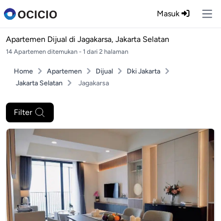
Masuk
Ope
Apartemen Dijual di
Jagakarsa, Jakarta Selatan
14 Apartemen ditemukan - 1 dari 2 halaman
Home
Apartemen
Dijual
Dki Jakarta
Jakarta Selatan
Jagakarsa
Filter