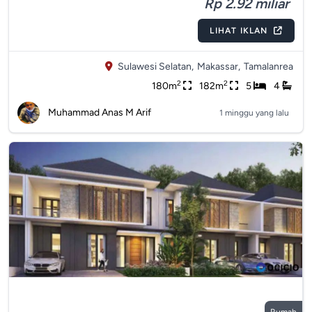
Rp 2.92 miliar
LIHAT IKLAN
Sulawesi Selatan,
Makassar,
Tamalanrea
2
2
180m
182m
5
4
Muhammad Anas M Arif
1 minggu yang lalu