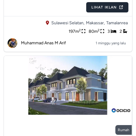
LIHAT IKLAN
Sulawesi Selatan,
Makassar,
Tamalanrea
2
2
197m
80m
3
2
Muhammad Anas M Arif
1 minggu yang lalu
Rumah