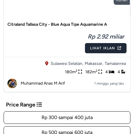
Rumah
Citraland Tallasa City - Blue Aqua Tipe Aquamarine A
Rp 2.92 miliar
LIHAT IKLAN
Sulawesi Selatan,
Makassar,
Tamalanrea
2
2
180m
182m
4
4
Muhammad Anas M Arif
1 minggu yang lalu
Price Range
Rp 300 sampai 400 juta
Rp 500 sampai 600 juta