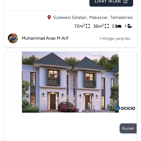
LIHAT IKLAN
Sulawesi Selatan,
Makassar,
Tamalanrea
2
2
72m
36m
2
1
Muhammad Anas M Arif
1 minggu yang lalu
Rumah