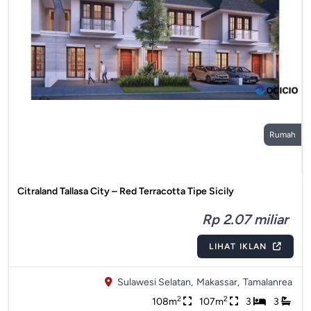
Rumah
Citraland Tallasa City – Red Terracotta Tipe Sicily
Rp 2.07 miliar
LIHAT IKLAN
Sulawesi Selatan,
Makassar,
Tamalanrea
2
2
108m
107m
3
3