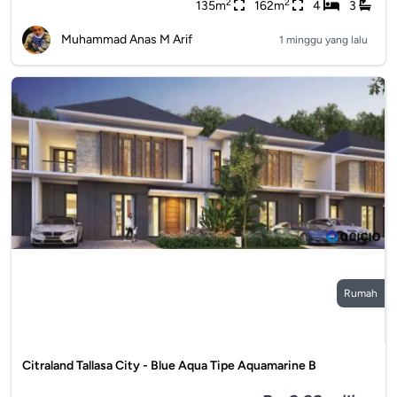
2
2
135m
162m
4
3
Muhammad Anas M Arif
1 minggu yang lalu
Rumah
Citraland Tallasa City - Blue Aqua Tipe Aquamarine B