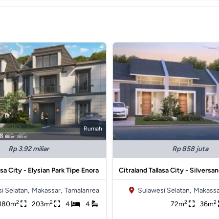
Rumah
Rp 3.92 miliar
Rp 858 juta
asa City - Elysian Park Tipe Enora
Citraland Tallasa City - Silversa
i Selatan,
Makassar,
Tamalanrea
Sulawesi Selatan,
Makassa
2
2
2
2
180m
203m
4
4
72m
36m