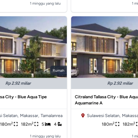
1 minggu yang lalu
1 m
Rumah
Rp 2.92 miliar
Rp 2.92 miliar
asa City - Blue Aqua Tipe
Citraland Tallasa City - Blue Aqu
B
Aquamarine A
i Selatan,
Makassar,
Tamalanrea
Sulawesi Selatan,
Makassa
2
2
2
2
180m
182m
5
4
180m
182m
1 minggu yang lalu
1 m