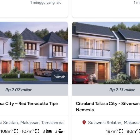
1 minggu yang lalu
1 m
Rumah
Rp 2.07 miliar
Rp 2.13 miliar
asa City – Red Terracotta Tipe
Citraland Tallasa City - Silversa
Nemesia
i Selatan,
Makassar,
Tamalanrea
Sulawesi Selatan,
Makassa
2
2
2
2
108m
107m
3
3
197m
80m