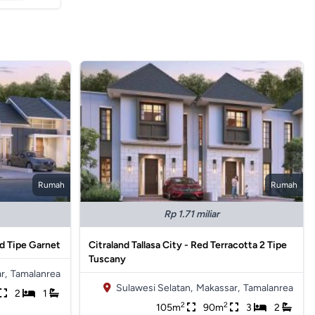
Rumah
Rumah
Rp 1.71 miliar
nd Tipe Garnet
Citraland Tallasa City - Red Terracotta 2 Tipe
Tuscany
r,
Tamalanrea
Sulawesi Selatan,
Makassar,
Tamalanrea
2
1
2
2
105m
90m
3
2