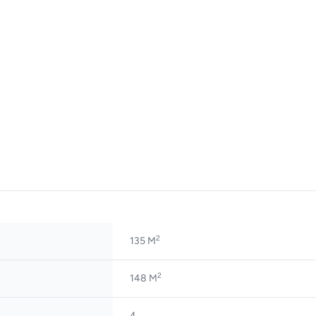
2
135 M
2
148 M
4