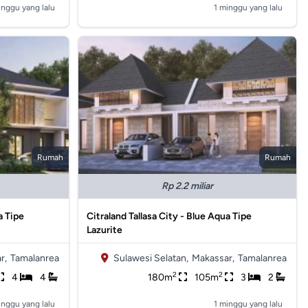
inggu yang lalu
1 minggu yang lalu
Rumah
Rumah
Rp 2.2 miliar
a Tipe
Citraland Tallasa City - Blue Aqua Tipe
Lazurite
r,
Tamalanrea
Sulawesi Selatan,
Makassar,
Tamalanrea
2
2
4
4
180m
105m
3
2
inggu yang lalu
1 minggu yang lalu