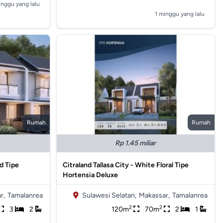
inggu yang lalu
1 minggu yang lalu
Rumah
Rumah
Rp 1.45 miliar
nd Tipe
Citraland Tallasa City - White Floral Tipe
Hortensia Deluxe
r,
Tamalanrea
Sulawesi Selatan,
Makassar,
Tamalanrea
2
2
3
2
120m
70m
2
1