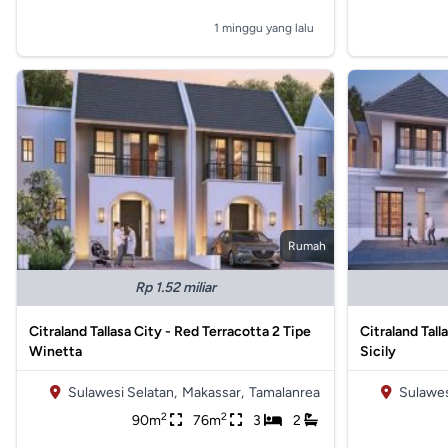
1 minggu yang lalu
Rumah
Rp 1.52 miliar
Citraland Tallasa City - Red Terracotta 2 Tipe
Citraland Tall
Winetta
Sicily
Sulawesi Selatan,
Makassar,
Tamalanrea
Sulawes
2
2
90m
76m
3
2