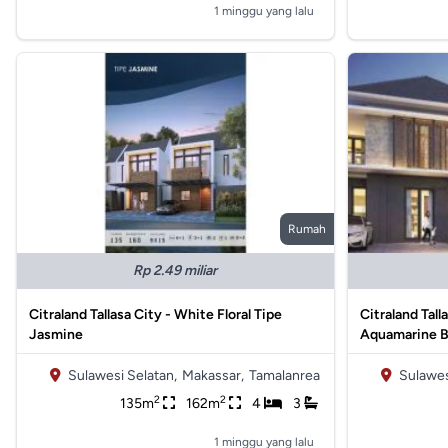
1 minggu yang lalu
Rumah
Rp 2.49 miliar
Citraland Tallasa City - White Floral Tipe
Citraland Tall
Jasmine
Aquamarine 
Sulawesi Selatan,
Makassar,
Tamalanrea
Sulawes
2
2
135m
162m
4
3
1 minggu yang lalu