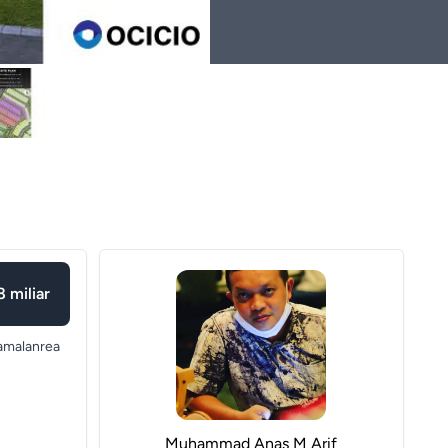
 miliar
amalanrea
Muhammad Anas M Arif