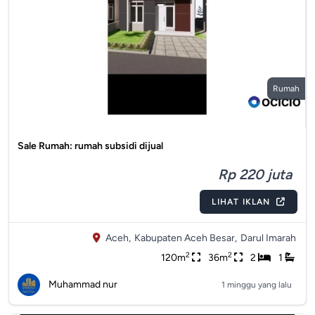
Rumah
Sale Rumah: rumah subsidi dijual
Rp 220 juta
LIHAT IKLAN
Aceh,
Kabupaten Aceh Besar,
Darul Imarah
2
2
120m
36m
2
1
Muhammad nur
1 minggu yang lalu