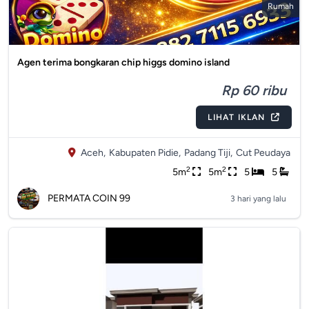
Rumah
Agen terima bongkaran chip higgs domino island
Rp 60 ribu
LIHAT IKLAN
Aceh,
Kabupaten Pidie,
Padang Tiji,
Cut Peudaya
2
2
5m
5m
5
5
PERMATA COIN 99
3 hari yang lalu