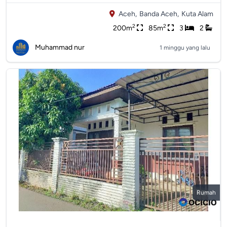
Aceh,
Banda Aceh,
Kuta Alam
2
2
200m
85m
3
2
Muhammad nur
1 minggu yang lalu
Rumah