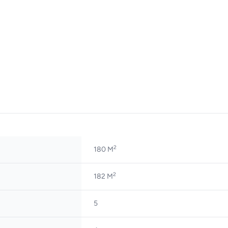
2
180 M
2
182 M
5