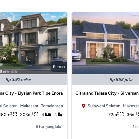
Rumah
Rp 3.92 miliar
Rp 858 juta
asa City - Elysian Park Tipe Enora
Citraland Tallasa City - Silversa
i Selatan,
Makassar,
Tamalanrea
Sulawesi Selatan,
Makassa
2
2
2
2
180m
203m
4
4
72m
36m
6 hari yang lalu
1 m