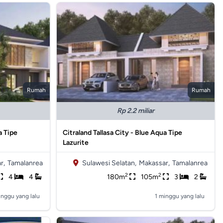
Rumah
Rumah
Rp 2.2 miliar
a Tipe
Citraland Tallasa City - Blue Aqua Tipe
Lazurite
r,
Tamalanrea
Sulawesi Selatan,
Makassar,
Tamalanrea
2
2
4
4
180m
105m
3
2
inggu yang lalu
1 minggu yang lalu