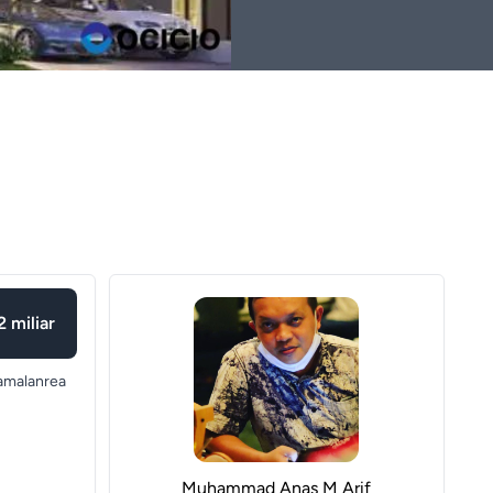
2 miliar
amalanrea
Muhammad Anas M Arif