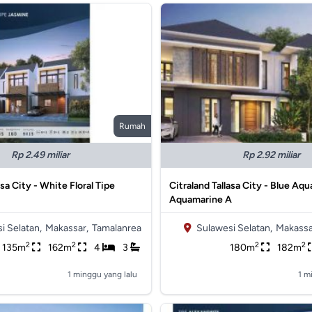
Rumah
Rp 2.49 miliar
Rp 2.92 miliar
asa City - White Floral Tipe
Citraland Tallasa City - Blue Aqu
Aquamarine A
i Selatan,
Makassar,
Tamalanrea
Sulawesi Selatan,
Makassa
2
2
2
2
135m
162m
4
3
180m
182m
1 minggu yang lalu
1 m