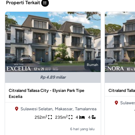
Properti Terkait
Rumah
Rp 4.89 miliar
Citraland Tallasa City - Elysian Park Tipe
Citraland Tall
Excelia
Sulawes
Sulawesi Selatan,
Makassar,
Tamalanrea
2
2
252m
235m
4
4
6 hari yang lalu