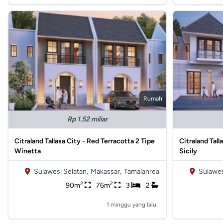
Rumah
Rp 1.52 miliar
Citraland Tallasa City - Red Terracotta 2 Tipe
Citraland Tall
Winetta
Sicily
Sulawesi Selatan,
Makassar,
Tamalanrea
Sulawes
2
2
90m
76m
3
2
1 minggu yang lalu