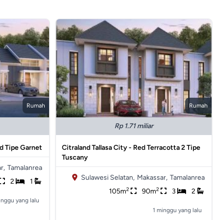
Rumah
Rumah
Rp 1.71 miliar
nd Tipe Garnet
Citraland Tallasa City - Red Terracotta 2 Tipe
Tuscany
r,
Tamalanrea
Sulawesi Selatan,
Makassar,
Tamalanrea
2
1
2
2
105m
90m
3
2
inggu yang lalu
1 minggu yang lalu