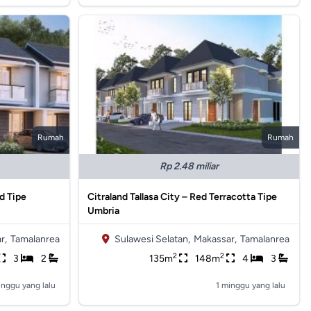
Rumah
Rumah
Rp 2.48 miliar
nd Tipe
Citraland Tallasa City – Red Terracotta Tipe
Umbria
r,
Tamalanrea
Sulawesi Selatan,
Makassar,
Tamalanrea
2
2
3
2
135m
148m
4
3
inggu yang lalu
1 minggu yang lalu