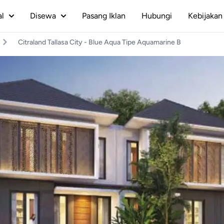
al
Disewa
Pasang Iklan
Hubungi
Kebijakan 
Citraland Tallasa City - Blue Aqua Tipe Aquamarine B