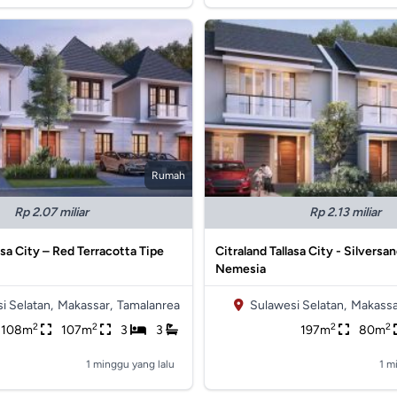
Rumah
Rp 2.07 miliar
Rp 2.13 miliar
asa City – Red Terracotta Tipe
Citraland Tallasa City - Silversa
Nemesia
i Selatan,
Makassar,
Tamalanrea
Sulawesi Selatan,
Makassa
2
2
2
2
108m
107m
3
3
197m
80m
1 minggu yang lalu
1 m