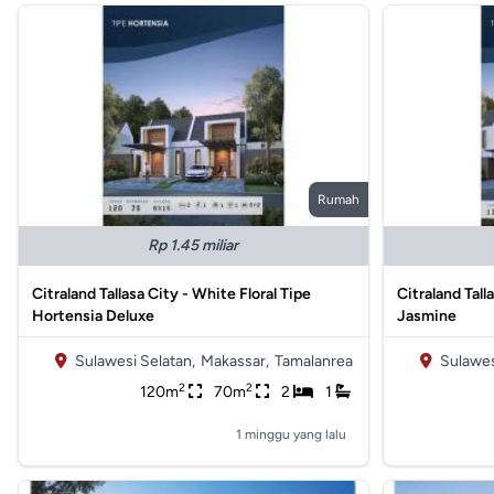
Rumah
Rp 1.45 miliar
Citraland Tallasa City - White Floral Tipe
Citraland Tall
Hortensia Deluxe
Jasmine
Sulawesi Selatan,
Makassar,
Tamalanrea
Sulawes
2
2
120m
70m
2
1
1 minggu yang lalu