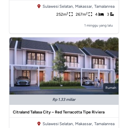
Sulawesi Selatan,
Makassar,
Tamalanrea
2
2
252m
267m
4
3
1 minggu yang lalu
Rumah
Rp 1.33 miliar
Citraland Tallasa City – Red Terracotta Tipe Riviera
Sulawesi Selatan,
Makassar,
Tamalanrea