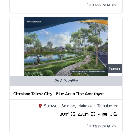
1 minggu yang lalu
Rumah
Rp 2.91 miliar
Citraland Tallasa City - Blue Aqua Tipe Amethyst
Sulawesi Selatan,
Makassar,
Tamalanrea
2
2
180m
220m
4
3
1 minggu yang lalu