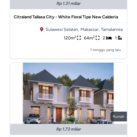
Rp 1.31 miliar
Citraland Tallasa City - White Floral Tipe New Calderia
Sulawesi Selatan,
Makassar,
Tamalanrea
2
2
120m
64m
2
1
1 minggu yang lalu
Rumah
Rp 1.73 miliar