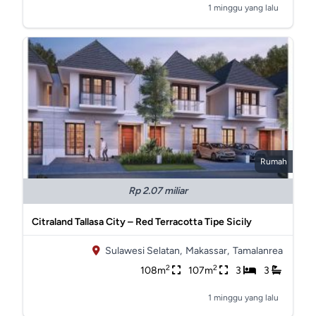
1 minggu yang lalu
Rumah
Rp 2.07 miliar
Citraland Tallasa City – Red Terracotta Tipe Sicily
Sulawesi Selatan,
Makassar,
Tamalanrea
2
2
108m
107m
3
3
1 minggu yang lalu