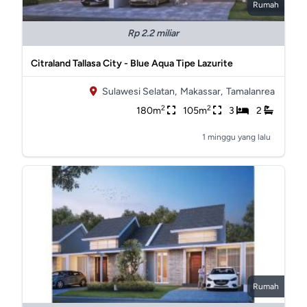
Rumah
Rp 2.2 miliar
Citraland Tallasa City - Blue Aqua Tipe Lazurite
Sulawesi Selatan,
Makassar,
Tamalanrea
2
2
180m
105m
3
2
1 minggu yang lalu
Rumah