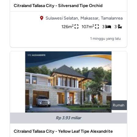
Citraland Tallasa City - Silversand Tipe Orchid
Sulawesi Selatan,
Makassar,
Tamalanrea
2
2
126m
107m
3
3
1 minggu yang lalu
Rumah
Rp 3.93 miliar
Citraland Tallasa City - Yellow Leaf Tipe Alexandrite