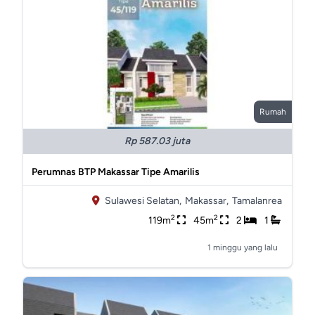
Rumah
Rp 587.03 juta
Perumnas BTP Makassar Tipe Amarilis
Sulawesi Selatan,
Makassar,
Tamalanrea
2
2
119m
45m
2
1
1 minggu yang lalu