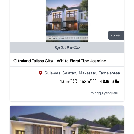
Rumah
Rp 2.49 miliar
Citraland Tallasa City - White Floral Tipe Jasmine
Sulawesi Selatan,
Makassar,
Tamalanrea
2
2
135m
162m
4
3
1 minggu yang lalu