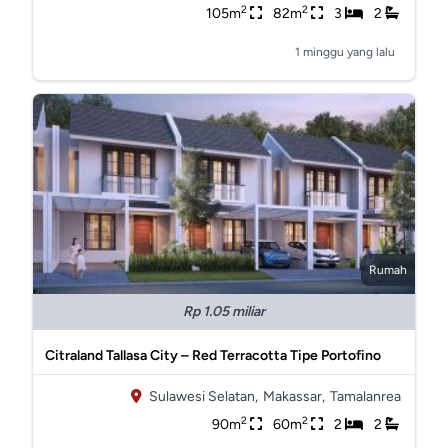
2
2
105m
82m
3
2
1 minggu yang lalu
Rumah
Rp 1.05 miliar
Citraland Tallasa City – Red Terracotta Tipe Portofino
Sulawesi Selatan,
Makassar,
Tamalanrea
2
2
90m
60m
2
2