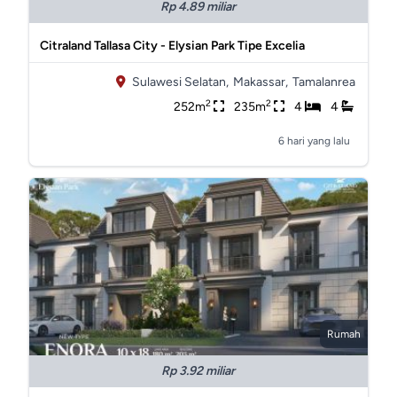
Rp 4.89 miliar
Citraland Tallasa City - Elysian Park Tipe Excelia
Sulawesi Selatan,
Makassar,
Tamalanrea
2
2
252m
235m
4
4
6 hari yang lalu
Rumah
Rp 3.92 miliar