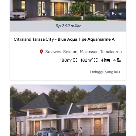
Rumah
Rp 2.92 miliar
Citraland Tallasa City - Blue Aqua Tipe Aquamarine A
Sulawesi Selatan,
Makassar,
Tamalanrea
2
2
180m
182m
4
4
1 minggu yang lalu