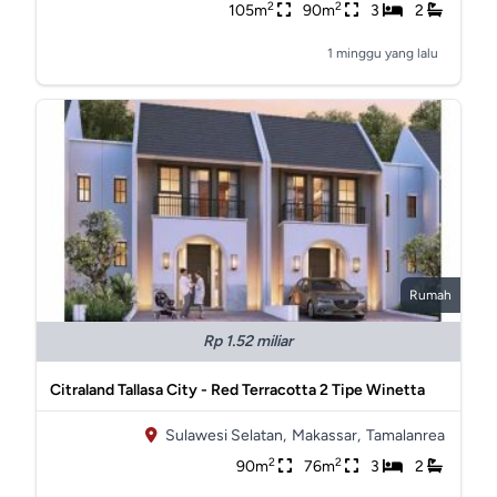
2
2
105m
90m
3
2
1 minggu yang lalu
Rumah
Rp 1.52 miliar
Citraland Tallasa City - Red Terracotta 2 Tipe Winetta
Sulawesi Selatan,
Makassar,
Tamalanrea
2
2
90m
76m
3
2