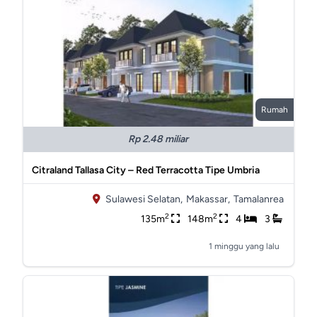
Rumah
Rp 2.48 miliar
Citraland Tallasa City – Red Terracotta Tipe Umbria
Sulawesi Selatan,
Makassar,
Tamalanrea
2
2
135m
148m
4
3
1 minggu yang lalu