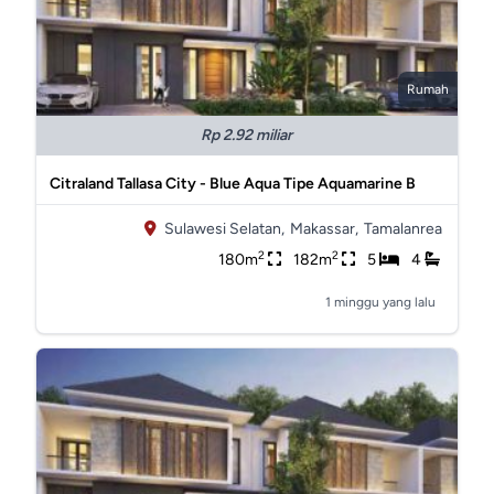
Rumah
Rp 2.92 miliar
Citraland Tallasa City - Blue Aqua Tipe Aquamarine B
Sulawesi Selatan,
Makassar,
Tamalanrea
2
2
180m
182m
5
4
1 minggu yang lalu