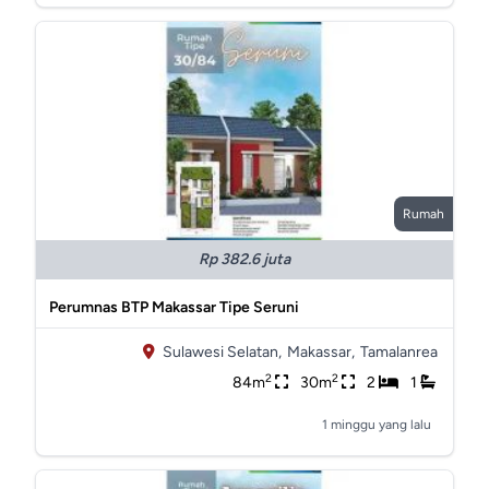
Rumah
Rp 382.6 juta
Perumnas BTP Makassar Tipe Seruni
Sulawesi Selatan,
Makassar,
Tamalanrea
2
2
84m
30m
2
1
1 minggu yang lalu