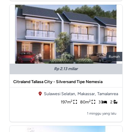
Rumah
Rp 2.13 miliar
Citraland Tallasa City - Silversand Tipe Nemesia
Sulawesi Selatan,
Makassar,
Tamalanrea
2
2
197m
80m
3
2
1 minggu yang lalu