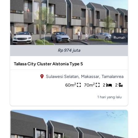
Rumah
Rp 974 juta
Tallasa City Cluster Alstonia Type 5
Sulawesi Selatan,
Makassar,
Tamalanrea
2
2
60m
70m
2
2
1 hari yang lalu