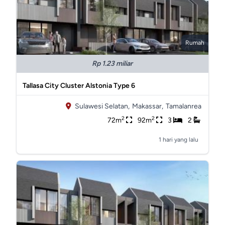
Rumah
Rp 1.23 miliar
Tallasa City Cluster Alstonia Type 6
Sulawesi Selatan,
Makassar,
Tamalanrea
2
2
72m
92m
3
2
1 hari yang lalu