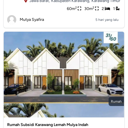
Jawa Barat,
Kabupaten Karawang,
Karawang Timur
2
2
60m
30m
2
1
Mutya Syafira
5 hari yang lalu
Rumah
Rumah Subsidi Karawang Lemah Mulya Indah