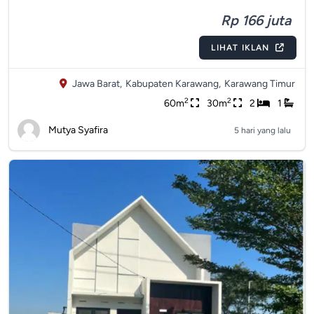
Rp 166 juta
LIHAT IKLAN
Jawa Barat,
Kabupaten Karawang,
Karawang Timur
2
2
60m
30m
2
1
Mutya Syafira
5 hari yang lalu