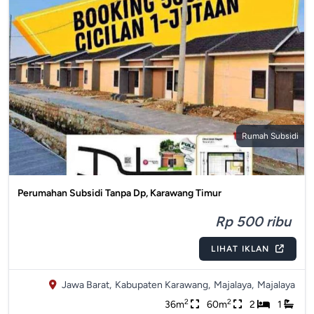
Rumah Subsidi
Perumahan Subsidi Tanpa Dp, Karawang Timur
Rp 500 ribu
LIHAT IKLAN
Jawa Barat,
Kabupaten Karawang,
Majalaya,
Majalaya
2
2
36m
60m
2
1