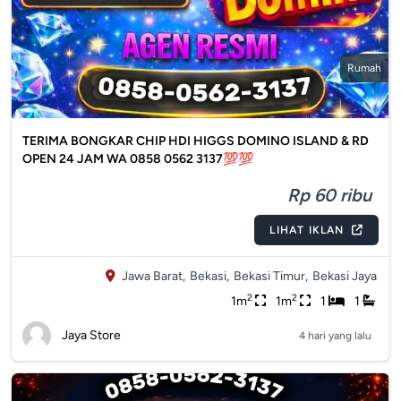
Rumah
TERIMA BONGKAR CHIP HDI HIGGS DOMINO ISLAND & RD
OPEN 24 JAM WA 0858 0562 3137💯💯
Rp 60 ribu
LIHAT IKLAN
Jawa Barat,
Bekasi,
Bekasi Timur,
Bekasi Jaya
2
2
1m
1m
1
1
Jaya Store
4 hari yang lalu