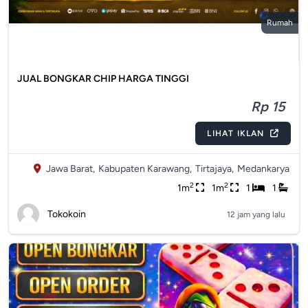
Rumah
JUAL BONGKAR CHIP HARGA TINGGI
Rp 15
LIHAT IKLAN
Jawa Barat,
Kabupaten Karawang,
Tirtajaya,
Medankarya
2
2
1m
1m
1
1
Tokokoin
12 jam yang lalu