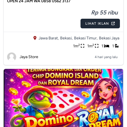
OPEN 24 JAM WA 0858 0562 3137
Rp 55 ribu
LIHAT IKLAN
Jawa Barat,
Bekasi,
Bekasi Timur,
Bekasi Jaya
2
2
1m
1m
1
1
Jaya Store
4 hari yang lalu