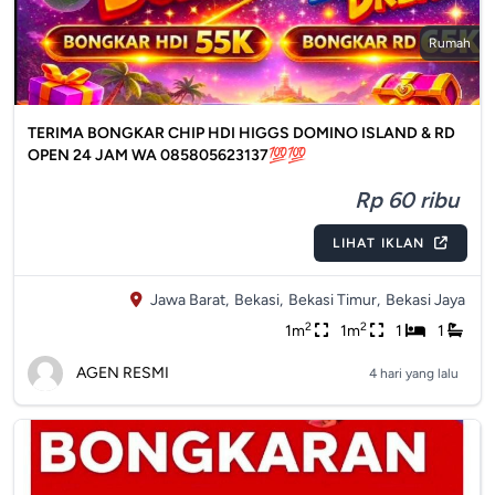
Rumah
TERIMA BONGKAR CHIP HDI HIGGS DOMINO ISLAND & RD
OPEN 24 JAM WA 085805623137💯💯
Rp 60 ribu
LIHAT IKLAN
Jawa Barat,
Bekasi,
Bekasi Timur,
Bekasi Jaya
2
2
1m
1m
1
1
AGEN RESMI
4 hari yang lalu