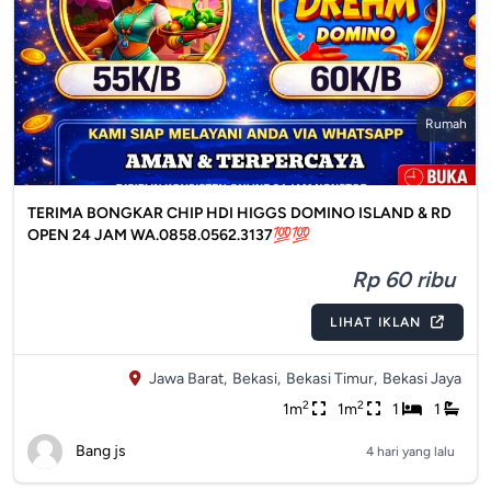
Rumah
TERIMA BONGKAR CHIP HDI HIGGS DOMINO ISLAND & RD
OPEN 24 JAM WA.0858.0562.3137💯💯
Rp 60 ribu
LIHAT IKLAN
Jawa Barat,
Bekasi,
Bekasi Timur,
Bekasi Jaya
2
2
1m
1m
1
1
Bang js
4 hari yang lalu