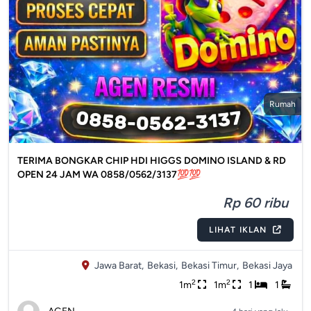
Rumah
TERIMA BONGKAR CHIP HDI HIGGS DOMINO ISLAND & RD
OPEN 24 JAM WA 0858/0562/3137💯💯
Rp 60 ribu
LIHAT IKLAN
Jawa Barat,
Bekasi,
Bekasi Timur,
Bekasi Jaya
2
2
1m
1m
1
1