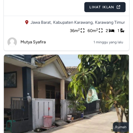
LIHAT IKLAN
Jawa Barat,
Kabupaten Karawang,
Karawang Timur
2
2
36m
60m
2
1
Mutya Syafira
1 minggu yang lalu
Rumah