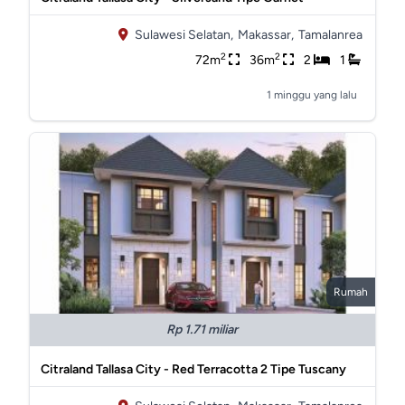
Sulawesi Selatan,
Makassar,
Tamalanrea
2
2
72m
36m
2
1
1 minggu yang lalu
Rumah
Rp 1.71 miliar
Citraland Tallasa City - Red Terracotta 2 Tipe Tuscany