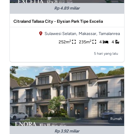
Rp 4.89 miliar
Citraland Tallasa City - Elysian Park Tipe Excelia
Sulawesi Selatan,
Makassar,
Tamalanrea
2
2
252m
235m
4
4
5 hari yang lalu
Rumah
Rp 3.92 miliar