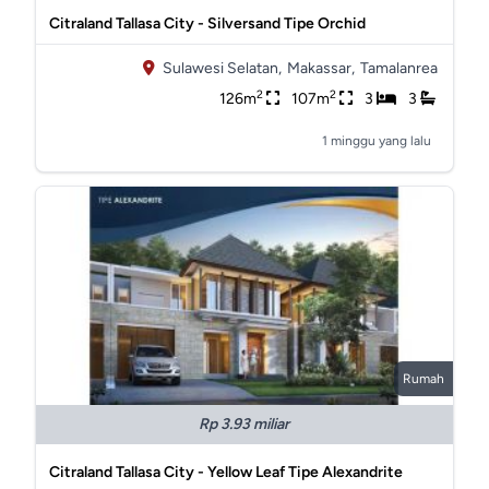
Citraland Tallasa City - Silversand Tipe Orchid
Sulawesi Selatan,
Makassar,
Tamalanrea
2
2
126m
107m
3
3
1 minggu yang lalu
Rumah
Rp 3.93 miliar
Citraland Tallasa City - Yellow Leaf Tipe Alexandrite