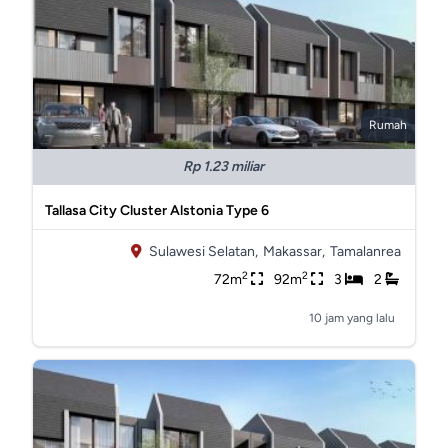
Rumah
Rp 1.23 miliar
Tallasa City Cluster Alstonia Type 6
Sulawesi Selatan,
Makassar,
Tamalanrea
2
2
72m
92m
3
2
10 jam yang lalu