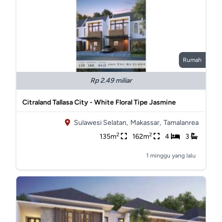
Rumah
Rp 2.49 miliar
Citraland Tallasa City - White Floral Tipe Jasmine
Sulawesi Selatan,
Makassar,
Tamalanrea
2
2
135m
162m
4
3
1 minggu yang lalu