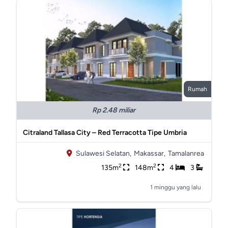
Rumah
Rp 2.48 miliar
Citraland Tallasa City – Red Terracotta Tipe Umbria
Sulawesi Selatan,
Makassar,
Tamalanrea
2
2
135m
148m
4
3
1 minggu yang lalu