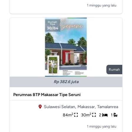
1 minggu yang lalu
Rumah
Rp 382.6 juta
Perumnas BTP Makassar Tipe Seruni
Sulawesi Selatan,
Makassar,
Tamalanrea
2
2
84m
30m
2
1
1 minggu yang lalu