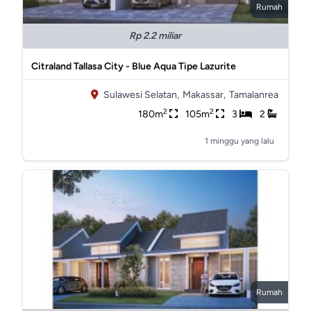
Rumah
Rp 2.2 miliar
Citraland Tallasa City - Blue Aqua Tipe Lazurite
Sulawesi Selatan,
Makassar,
Tamalanrea
2
2
180m
105m
3
2
1 minggu yang lalu
Rumah