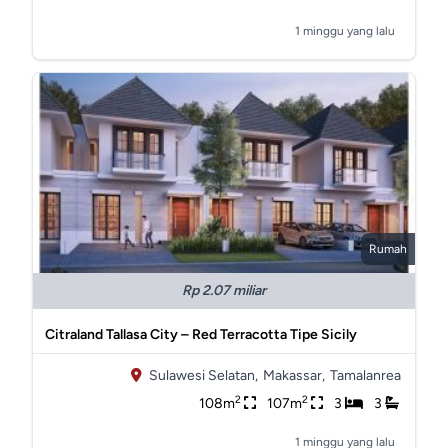
1 minggu yang lalu
Rumah
Rp 2.07 miliar
Citraland Tallasa City – Red Terracotta Tipe Sicily
Sulawesi Selatan,
Makassar,
Tamalanrea
2
2
108m
107m
3
3
1 minggu yang lalu