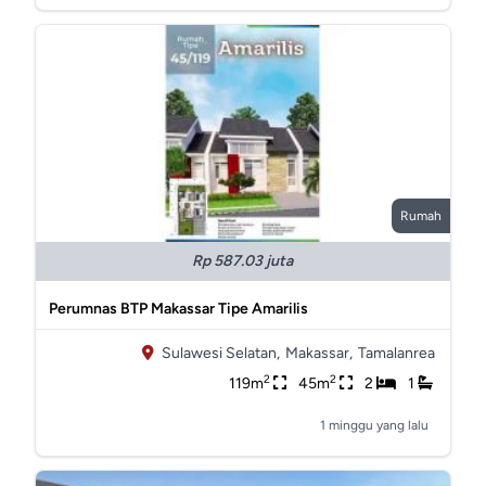
Rumah
Rp 587.03 juta
Perumnas BTP Makassar Tipe Amarilis
Sulawesi Selatan,
Makassar,
Tamalanrea
2
2
119m
45m
2
1
1 minggu yang lalu