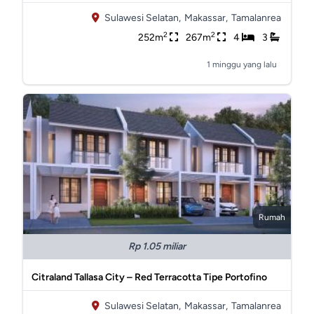
Sulawesi Selatan,
Makassar,
Tamalanrea
2
2
252m
267m
4
3
1 minggu yang lalu
Rumah
Rp 1.05 miliar
Citraland Tallasa City – Red Terracotta Tipe Portofino
Sulawesi Selatan,
Makassar,
Tamalanrea