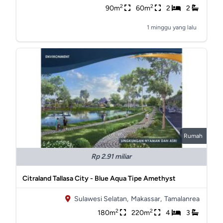
2
2
90m
60m
2
2
1 minggu yang lalu
Rumah
Rp 2.91 miliar
Citraland Tallasa City - Blue Aqua Tipe Amethyst
Sulawesi Selatan,
Makassar,
Tamalanrea
2
2
180m
220m
4
3