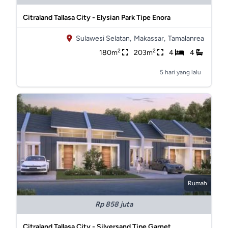
Citraland Tallasa City - Elysian Park Tipe Enora
Sulawesi Selatan,
Makassar,
Tamalanrea
2
2
180m
203m
4
4
5 hari yang lalu
Rumah
Rp 858 juta
Citraland Tallasa City - Silversand Tipe Garnet