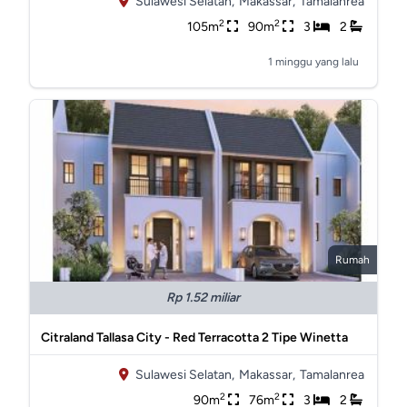
Sulawesi Selatan,
Makassar,
Tamalanrea
2
2
105m
90m
3
2
1 minggu yang lalu
Rumah
Rp 1.52 miliar
Citraland Tallasa City - Red Terracotta 2 Tipe Winetta
Sulawesi Selatan,
Makassar,
Tamalanrea
2
2
90m
76m
3
2