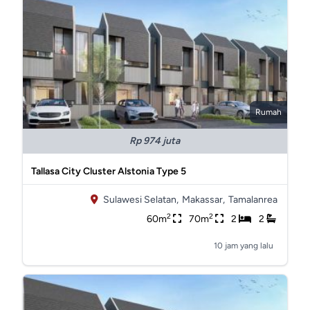
Rumah
Rp 974 juta
Tallasa City Cluster Alstonia Type 5
Sulawesi Selatan,
Makassar,
Tamalanrea
2
2
60m
70m
2
2
10 jam yang lalu