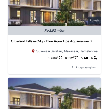
Rumah
Rp 2.92 miliar
Citraland Tallasa City - Blue Aqua Tipe Aquamarine B
Sulawesi Selatan,
Makassar,
Tamalanrea
2
2
180m
182m
5
4
1 minggu yang lalu