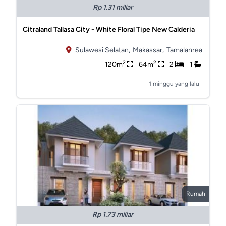
Rp 1.31 miliar
Citraland Tallasa City - White Floral Tipe New Calderia
Sulawesi Selatan,
Makassar,
Tamalanrea
2
2
120m
64m
2
1
1 minggu yang lalu
Rumah
Rp 1.73 miliar