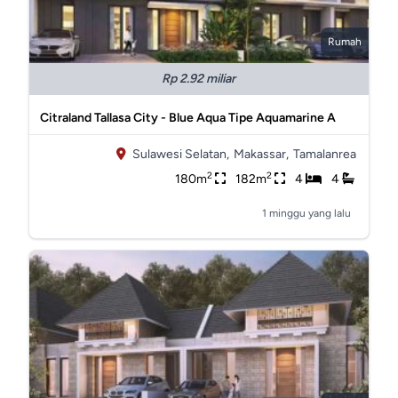
Rumah
Rp 2.92 miliar
Citraland Tallasa City - Blue Aqua Tipe Aquamarine A
Sulawesi Selatan,
Makassar,
Tamalanrea
2
2
180m
182m
4
4
1 minggu yang lalu