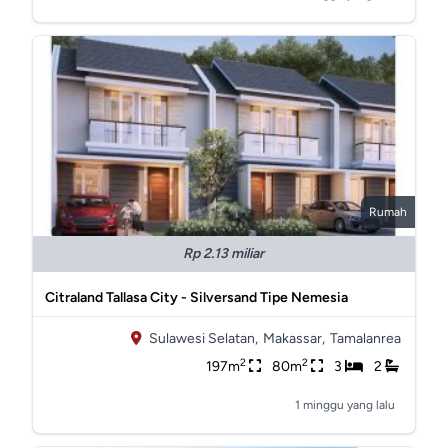
Rumah
Rp 2.13 miliar
Citraland Tallasa City - Silversand Tipe Nemesia
Sulawesi Selatan,
Makassar,
Tamalanrea
2
2
197m
80m
3
2
1 minggu yang lalu