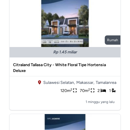
Rumah
Rp 1.45 miliar
Citraland Tallasa City - White Floral Tipe Hortensia
Deluxe
Sulawesi Selatan,
Makassar,
Tamalanrea
2
2
120m
70m
2
1
1 minggu yang lalu