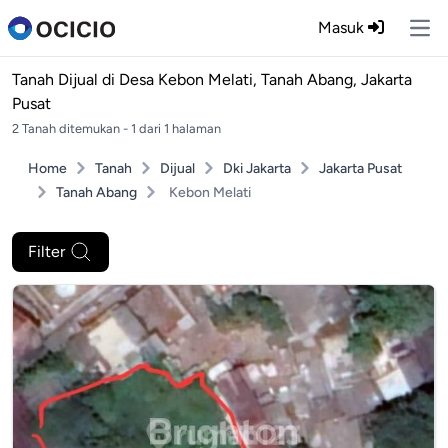
Masuk
Ope
Tanah Dijual di
Desa Kebon Melati, Tanah Abang, Jakarta
Pusat
2 Tanah ditemukan - 1 dari 1 halaman
Home
Tanah
Dijual
Dki Jakarta
Jakarta Pusat
Tanah Abang
Kebon Melati
Filter