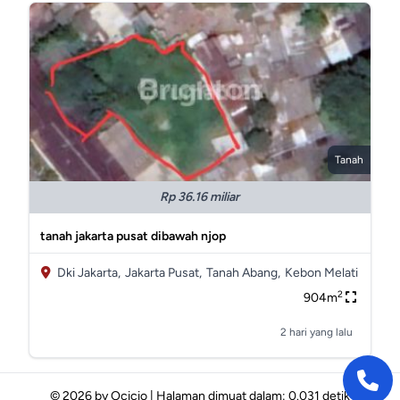
Tanah
Rp 36.16 miliar
tanah jakarta pusat dibawah njop
Dki Jakarta,
Jakarta Pusat,
Tanah Abang,
Kebon Melati
2
904m
2 hari yang lalu
© 2026 by
Ocicio
|
Halaman dimuat dalam: 0.031 detik