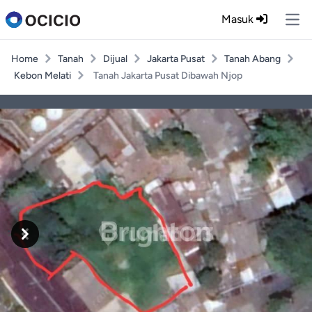
Masuk
Ope
Home
Tanah
Dijual
Jakarta Pusat
Tanah Abang
Kebon Melati
Tanah Jakarta Pusat Dibawah Njop
Previous
Next