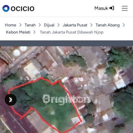
Masuk
Ope
Home
Tanah
Dijual
Jakarta Pusat
Tanah Abang
Kebon Melati
Tanah Jakarta Pusat Dibawah Njop
Previous
Next