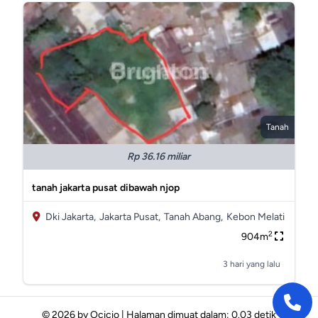
Tanah
Rp 36.16 miliar
tanah jakarta pusat dibawah njop
Dki Jakarta,
Jakarta Pusat,
Tanah Abang,
Kebon Melati
2
904m
3 hari yang lalu
© 2026 by
Ocicio
|
Halaman dimuat dalam: 0.03 detik