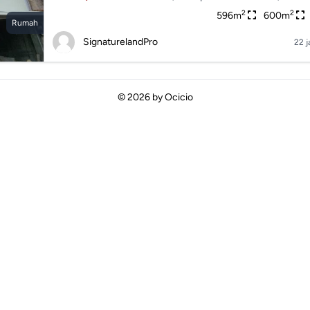
2
2
596m
600m
Rumah
SignaturelandPro
22 j
© 2026 by
Ocicio