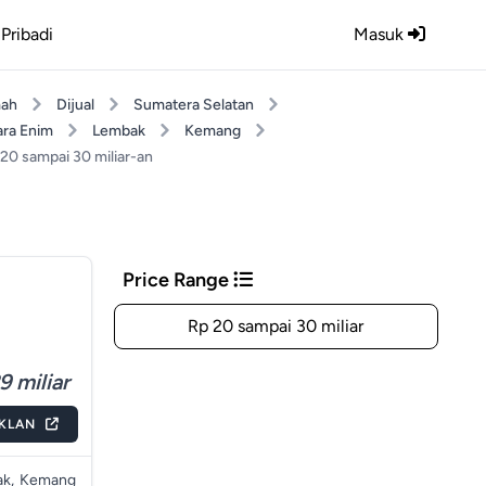
Pribadi
Masuk
ah
Dijual
Sumatera Selatan
ra Enim
Lembak
Kemang
 20 sampai 30 miliar-an
Price Range
Rp 20 sampai 30 miliar
9 miliar
IKLAN
k,
Kemang