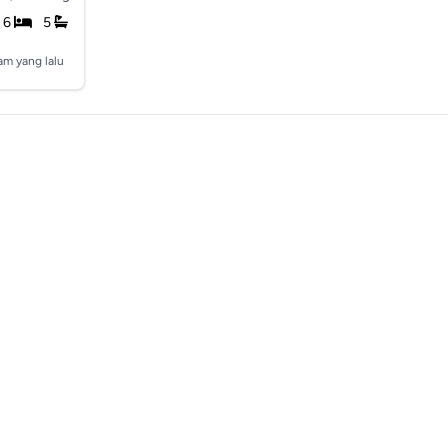
6
5
am yang lalu