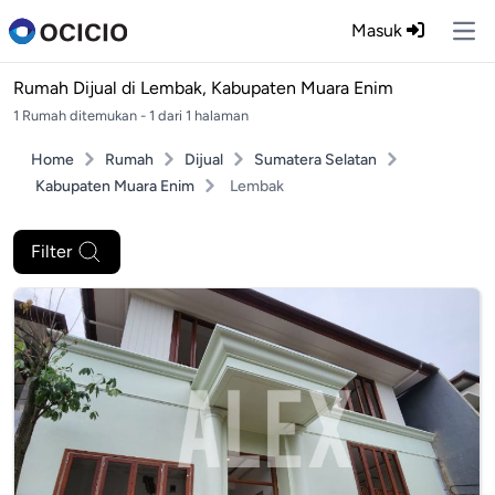
Masuk
Ope
Rumah Dijual di
Lembak, Kabupaten Muara Enim
1 Rumah ditemukan - 1 dari 1 halaman
Home
Rumah
Dijual
Sumatera Selatan
Kabupaten Muara Enim
Lembak
Filter