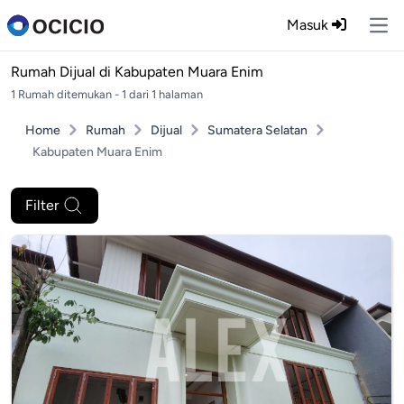
Masuk
Ope
Rumah Dijual di
Kabupaten Muara Enim
1 Rumah ditemukan - 1 dari 1 halaman
Home
Rumah
Dijual
Sumatera Selatan
Kabupaten Muara Enim
Filter