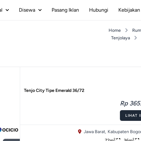
al
Disewa
Pasang Iklan
Hubungi
Kebijakan 
Home
Rum
Tenjolaya
Tenjo City Tipe Emerald 36/72
Rp 365.
LIHAT 
Jawa Barat,
Kabupaten Bogor
2
2
72m
36m