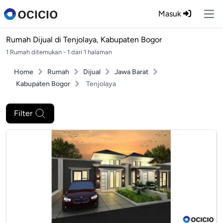
Masuk
Ope
Rumah Dijual di
Tenjolaya, Kabupaten Bogor
1 Rumah ditemukan - 1 dari 1 halaman
Home
Rumah
Dijual
Jawa Barat
Kabupaten Bogor
Tenjolaya
Filter