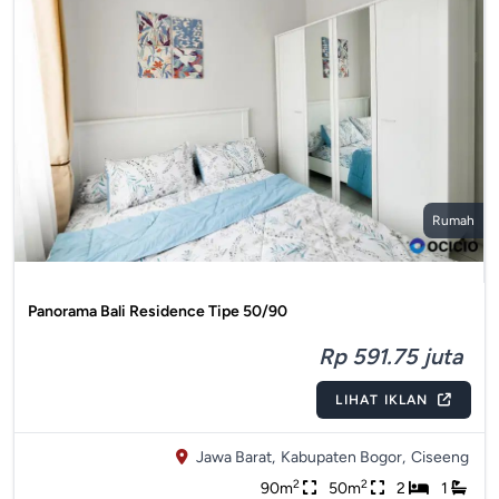
Rumah
Panorama Bali Residence Tipe 50/90
Rp 591.75 juta
LIHAT IKLAN
Jawa Barat,
Kabupaten Bogor,
Ciseeng
2
2
90m
50m
2
1