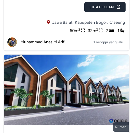
LIHAT IKLAN
Jawa Barat,
Kabupaten Bogor,
Ciseeng
2
2
60m
32m
2
1
Muhammad Anas M Arif
1 minggu yang lalu
Rumah