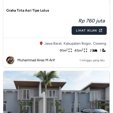
Graha Tirta Asri Tipe Lotus
Rp 760 juta
LIHAT IKLAN
Jawa Barat,
Kabupaten Bogor,
Ciseeng
2
2
91m
45m
2
1
Muhammad Anas M Arif
1 minggu yang lalu