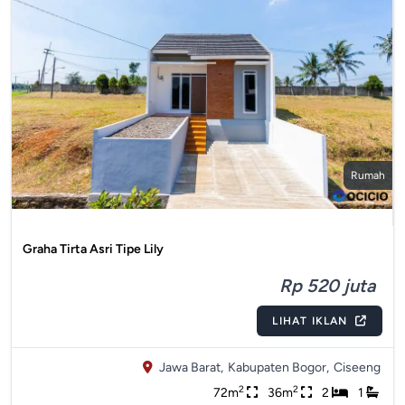
Rumah
Graha Tirta Asri Tipe Lily
Rp 520 juta
LIHAT IKLAN
Jawa Barat,
Kabupaten Bogor,
Ciseeng
2
2
72m
36m
2
1