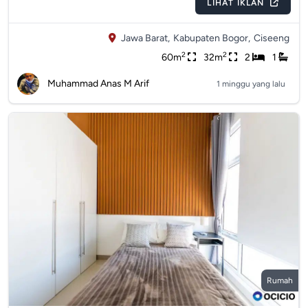
LIHAT IKLAN
Jawa Barat,
Kabupaten Bogor,
Ciseeng
2
2
60m
32m
2
1
Muhammad Anas M Arif
1 minggu yang lalu
Rumah