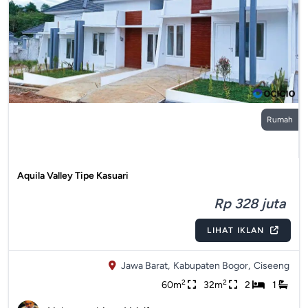
Rumah
Aquila Valley Tipe Kasuari
Rp 328 juta
LIHAT IKLAN
Jawa Barat,
Kabupaten Bogor,
Ciseeng
2
2
60m
32m
2
1