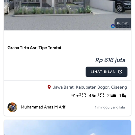
Rumah
Graha Tirta Asri Tipe Teratai
Rp 616 juta
LIHAT IKLAN
Jawa Barat,
Kabupaten Bogor,
Ciseeng
2
2
91m
45m
2
1
Muhammad Anas M Arif
1 minggu yang lalu