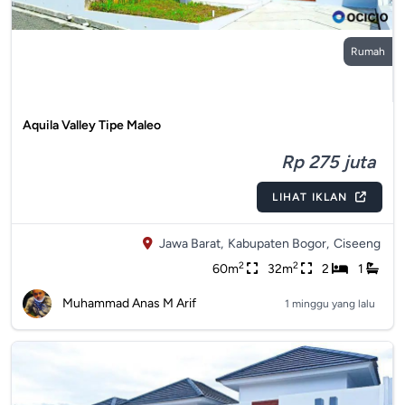
Rumah
Aquila Valley Tipe Maleo
Rp 275 juta
LIHAT IKLAN
Jawa Barat,
Kabupaten Bogor,
Ciseeng
2
2
60m
32m
2
1
Muhammad Anas M Arif
1 minggu yang lalu