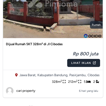
Rumah
Dijual Rumah 5KT 328m² di Jl Cibodas
Rp 800 juta
LIHAT IKLAN
Jawa Barat,
Kabupaten Bandung,
Pasirjambu,
Cibodas
2
2
328m
212m
5
2
cari property
6 hari yang lalu