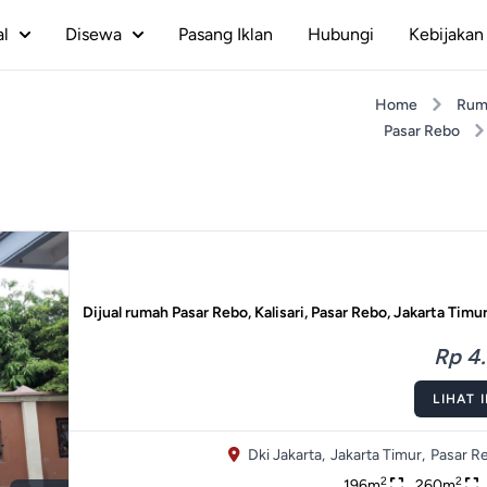
al
Disewa
Pasang Iklan
Hubungi
Kebijakan 
Home
Rum
Pasar Rebo
Dijual rumah Pasar Rebo, Kalisari, Pasar Rebo, Jakarta Timu
Rp 4.
LIHAT 
Dki Jakarta,
Jakarta Timur,
Pasar R
2
2
196m
260m