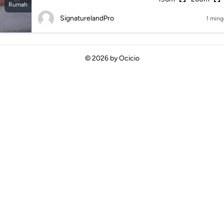
Rumah
SignaturelandPro
1 ming
© 2026 by
Ocicio